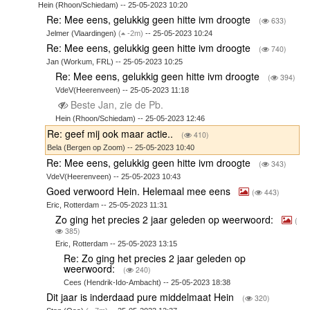
Hein (Rhoon/Schiedam) -- 25-05-2023 10:20
Re: Mee eens, gelukkig geen hitte ivm droogte
(
633)
Jelmer (Vlaardingen)
(
-2m)
-- 25-05-2023 10:24
Re: Mee eens, gelukkig geen hitte ivm droogte
(
740)
Jan (Workum, FRL) -- 25-05-2023 10:25
Re: Mee eens, gelukkig geen hitte ivm droogte
(
394)
VdeV(Heerenveen) -- 25-05-2023 11:18
Beste Jan, zie de Pb.
Hein (Rhoon/Schiedam) -- 25-05-2023 12:46
Re: geef mij ook maar actie..
(
410)
Bela (Bergen op Zoom) -- 25-05-2023 10:40
Re: Mee eens, gelukkig geen hitte ivm droogte
(
343)
VdeV(Heerenveen) -- 25-05-2023 10:43
Goed verwoord Hein. Helemaal mee eens
(
443)
Eric, Rotterdam -- 25-05-2023 11:31
Zo ging het precies 2 jaar geleden op weerwoord:
(
385)
Eric, Rotterdam -- 25-05-2023 13:15
Re: Zo ging het precies 2 jaar geleden op
weerwoord:
(
240)
Cees (Hendrik-Ido-Ambacht) -- 25-05-2023 18:38
Dit jaar is inderdaad pure middelmaat Hein
(
320)