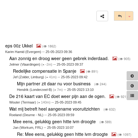
Tog
eps 00z Ukkel
(
1862)
Karim Hamid (Evergem) -- 25-05-2023 09:36
Aan zonnig en droog weer geen gebrek inderdaad.
(
905)
Jelmer (Vlaardingen)
(
-2m)
-- 25-05-2023 09:37
Redelijke compensatie in Spanje
(
891)
Jef (Zolder, Limburg)
(
41m)
-- 25-05-2023 09:42
Mijn partner zit daar nu voor business
(
244)
Hendrik (Londerzeel-B)
(
7m)
-- 25-05-2023 13:10
De 216 kaart van EC doet weer pijn aan de ogen.
(
921)
Wouter (Termaar)
(
140m)
-- 25-05-2023 09:45
Wat mij betreft heel aangename vooruitzichten
(
632)
Roeland (Deurne - NL) -- 25-05-2023 09:59
Mee eens, gelukkig geen hitte ivm droogte
(
589)
Jan (Workum, FRL) -- 25-05-2023 10:07
Re: Mee eens, gelukkig geen hitte ivm droogte
(
1097)