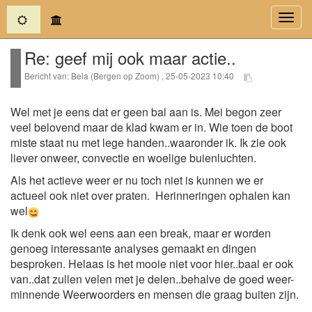
(current)
Toggl
navig
Re: geef mij ook maar actie..
Bericht van: Bela (Bergen op Zoom) , 25-05-2023 10:40
Wel met je eens dat er geen bal aan is. Mei begon zeer
veel belovend maar de klad kwam er in. Wie toen de boot
miste staat nu met lege handen..waaronder ik. Ik zie ook
liever onweer, convectie en woelige buienluchten.
Als het actieve weer er nu toch niet is kunnen we er
actueel ook niet over praten. Herinneringen ophalen kan
wel
Ik denk ook wel eens aan een break, maar er worden
genoeg interessante analyses gemaakt en dingen
besproken. Helaas is het mooie niet voor hier..baal er ook
van..dat zullen velen met je delen..behalve de goed weer-
minnende Weerwoorders en mensen die graag buiten zijn.