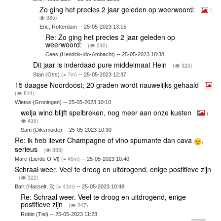
Zo ging het precies 2 jaar geleden op weerwoord:
(
385)
Eric, Rotterdam -- 25-05-2023 13:15
Re: Zo ging het precies 2 jaar geleden op
weerwoord:
(
240)
Cees (Hendrik-Ido-Ambacht) -- 25-05-2023 18:38
Dit jaar is inderdaad pure middelmaat Hein
(
320)
Stan (Oss)
(
7m)
-- 25-05-2023 12:37
15 daagse Noordoost; 20 graden wordt nauwelijks gehaald
(
814)
Wietse (Groningen) -- 25-05-2023 10:10
welja wind blijft spelbreken, nog meer aan onze kusten
(
435)
Sam (Diksmuide) -- 25-05-2023 10:30
Re: ik heb liever Champagne of vino spumante dan cava
,
serieus
(
333)
Marc (Lierde O-Vl)
(
45m)
-- 25-05-2023 10:40
Schraal weer. Veel te droog en uitdrogend, enige postitieve zijn
(
322)
Bart (Hasselt, B)
(
41m)
-- 25-05-2023 10:48
Re: Schraal weer. Veel te droog en uitdrogend, enige
postitieve zijn
(
247)
Robin (Tiel) -- 25-05-2023 11:23