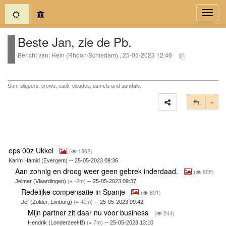
(current)
Toggl
navig
Beste Jan, zie de Pb.
Bericht van: Hein (Rhoon/Schiedam) , 25-05-2023 12:46
Sun, slippers, crows, cacti, cicades, camels and sandals.
Tog
eps 00z Ukkel
(
1862)
Karim Hamid (Evergem) -- 25-05-2023 09:36
Aan zonnig en droog weer geen gebrek inderdaad.
(
905)
Jelmer (Vlaardingen)
(
-2m)
-- 25-05-2023 09:37
Redelijke compensatie in Spanje
(
891)
Jef (Zolder, Limburg)
(
41m)
-- 25-05-2023 09:42
Mijn partner zit daar nu voor business
(
244)
Hendrik (Londerzeel-B)
(
7m)
-- 25-05-2023 13:10