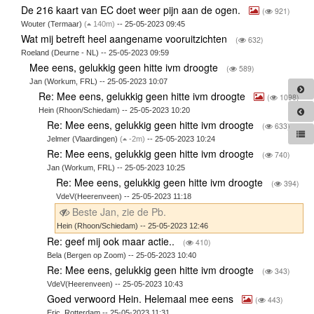
De 216 kaart van EC doet weer pijn aan de ogen.
(
921)
Wouter (Termaar)
(
140m)
-- 25-05-2023 09:45
Wat mij betreft heel aangename vooruitzichten
(
632)
Roeland (Deurne - NL) -- 25-05-2023 09:59
Mee eens, gelukkig geen hitte ivm droogte
(
589)
Jan (Workum, FRL) -- 25-05-2023 10:07
Re: Mee eens, gelukkig geen hitte ivm droogte
(
1098)
Hein (Rhoon/Schiedam) -- 25-05-2023 10:20
Re: Mee eens, gelukkig geen hitte ivm droogte
(
633)
Jelmer (Vlaardingen)
(
-2m)
-- 25-05-2023 10:24
Re: Mee eens, gelukkig geen hitte ivm droogte
(
740)
Jan (Workum, FRL) -- 25-05-2023 10:25
Re: Mee eens, gelukkig geen hitte ivm droogte
(
394)
VdeV(Heerenveen) -- 25-05-2023 11:18
Beste Jan, zie de Pb.
Hein (Rhoon/Schiedam) -- 25-05-2023 12:46
Re: geef mij ook maar actie..
(
410)
Bela (Bergen op Zoom) -- 25-05-2023 10:40
Re: Mee eens, gelukkig geen hitte ivm droogte
(
343)
VdeV(Heerenveen) -- 25-05-2023 10:43
Goed verwoord Hein. Helemaal mee eens
(
443)
Eric, Rotterdam -- 25-05-2023 11:31