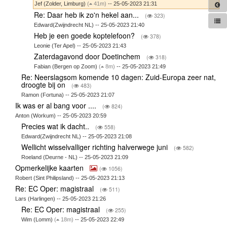
Jef (Zolder, Limburg)
(
41m)
-- 25-05-2023 21:31
Re: Daar heb ik zo'n hekel aan...
(
323)
Edward(Zwijndrecht NL) -- 25-05-2023 21:40
Heb je een goede koptelefoon?
(
378)
Leonie (Ter Apel) -- 25-05-2023 21:43
Zaterdagavond door Doetinchem
(
318)
Fabian (Bergen op Zoom)
(
8m)
-- 25-05-2023 21:49
Re: Neerslagsom komende 10 dagen: Zuid-Europa zeer nat,
droogte bij on
(
483)
Ramon (Fortuna) -- 25-05-2023 21:07
Ik was er al bang voor ....
(
824)
Anton (Workum) -- 25-05-2023 20:59
Precies wat ik dacht..
(
558)
Edward(Zwijndrecht NL) -- 25-05-2023 21:08
Wellicht wisselvalliger richting halverwege juni
(
582)
Roeland (Deurne - NL) -- 25-05-2023 21:09
Opmerkelijke kaarten
(
1056)
Robert (Sint Philipsland) -- 25-05-2023 21:13
Re: EC Oper: magistraal
(
511)
Lars (Harlingen) -- 25-05-2023 21:26
Re: EC Oper: magistraal
(
255)
Wim (Lomm)
(
18m)
-- 25-05-2023 22:49