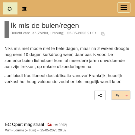
(current)
Toggl
navig
Ik mis de buien/regen
Bericht van: Jef (Zolder, Limburg) , 25-05-2023 21:31
Niks mis met mooie niet te hete dagen, maar na 2 weken droogte
nog eens 10 dagen kurkdroog weer, daar pas ik voor. De
zomerse buien liefhebber komt al meerdere jaren onvoldoende
aan zijn trekken, op enkele uitzonderingen na.
Juni biedt traditioneel destabilisatie vanover Frankrijk, hopelijk
verkast het hoog voldoende zodat er iets mogelijk wordt later.
Tog
EC Oper: magistraal
(
2292)
Wim (Lomm)
(
18m)
-- 25-05-2023 20:52