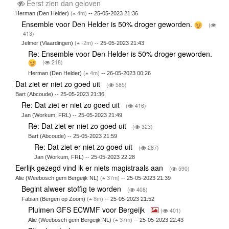
Eerst zien dan geloven
Herman (Den Helder)
(
4m)
-- 25-05-2023 21:36
Ensemble voor Den Helder is 50% droger geworden.
(
413)
Jelmer (Vlaardingen)
(
-2m)
-- 25-05-2023 21:43
Re: Ensemble voor Den Helder is 50% droger geworden.
(
218)
Herman (Den Helder)
(
4m)
-- 26-05-2023 00:26
Dat ziet er niet zo goed uit
(
585)
Bart (Abcoude) -- 25-05-2023 21:36
Re: Dat ziet er niet zo goed uit
(
416)
Jan (Workum, FRL) -- 25-05-2023 21:49
Re: Dat ziet er niet zo goed uit
(
323)
Bart (Abcoude) -- 25-05-2023 21:59
Re: Dat ziet er niet zo goed uit
(
287)
Jan (Workum, FRL) -- 25-05-2023 22:28
Eerlijk gezegd vind ik er niets magistraals aan
(
590)
Alie (Weebosch gem Bergeijk NL)
(
37m)
-- 25-05-2023 21:39
Begint alweer stoffig te worden
(
408)
Fabian (Bergen op Zoom)
(
8m)
-- 25-05-2023 21:52
Pluimen GFS ECWMF voor Bergeijk
(
401)
Alie (Weebosch gem Bergeijk NL)
(
37m)
-- 25-05-2023 22:43