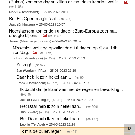
(Ruime) zomerse dagen zitten er met deze kaarten wel in.
(
1106)
Mark B (Amersfoort) -- 25-05-2023 20:56
Re: EC Oper: magistraal
(
627)
Jaap (Enkhuizen) -- 25-05-2023 20:57
Neerslagsom komende 10 dagen: Zuid-Europa zeer nat,
droogte bij ons.
(
1139)
Jelmer (Vlaardingen)
(
-2m)
-- 25-05-2023 20:57
Misschien wel nog opvallender: 10 dagen op rij ca. 14h
zon/dag.
(
1186)
Jelmer (Vlaardingen)
(
-2m)
-- 25-05-2023 20:59
Zo zeg!
(
577)
Jan (Workum, FRL) -- 25-05-2023 21:16
Daar heb ik zo'n hekel aan...
(
854)
Frank (Doetinchem)
(
14m)
-- 25-05-2023 21:19
Ik dacht dat je klaar was met de regen en bewolking...
(
610)
Jelmer (Vlaardingen)
(
-2m)
-- 25-05-2023 21:20
Re: Daar heb ik zo'n hekel aan...
(
500)
Jan (Zwolle)
(
1m)
-- 25-05-2023 21:27
Re: Daar heb ik zo'n hekel aan...
(
477)
Leonie (Ter Apel) -- 25-05-2023 21:28
Ik mis de buien/regen
(
404)