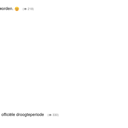
eworden.
(
218)
n officiële droogteperiode
(
330)