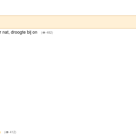
nat, droogte bij on
(
482)
(
412)