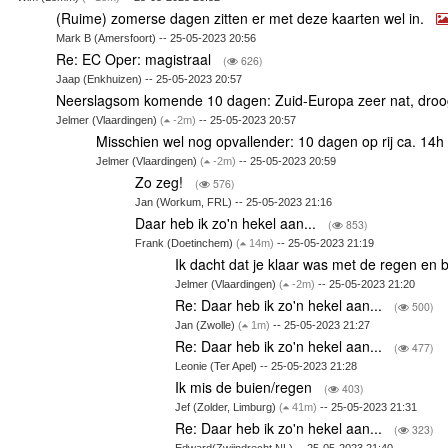
(Ruime) zomerse dagen zitten er met deze kaarten wel in.
Mark B (Amersfoort) -- 25-05-2023 20:56
Re: EC Oper: magistraal
(
626)
Jaap (Enkhuizen) -- 25-05-2023 20:57
Neerslagsom komende 10 dagen: Zuid-Europa zeer nat, droog
Jelmer (Vlaardingen)
(
-2m)
-- 25-05-2023 20:57
Misschien wel nog opvallender: 10 dagen op rij ca. 14
Jelmer (Vlaardingen)
(
-2m)
-- 25-05-2023 20:59
Zo zeg!
(
576)
Jan (Workum, FRL) -- 25-05-2023 21:16
Daar heb ik zo'n hekel aan...
(
853)
Frank (Doetinchem)
(
14m)
-- 25-05-2023 21:19
Ik dacht dat je klaar was met de regen en 
Jelmer (Vlaardingen)
(
-2m)
-- 25-05-2023 21:20
Re: Daar heb ik zo'n hekel aan...
(
500)
Jan (Zwolle)
(
1m)
-- 25-05-2023 21:27
Re: Daar heb ik zo'n hekel aan...
(
477)
Leonie (Ter Apel) -- 25-05-2023 21:28
Ik mis de buien/regen
(
403)
Jef (Zolder, Limburg)
(
41m)
-- 25-05-2023 21:31
Re: Daar heb ik zo'n hekel aan...
(
323)