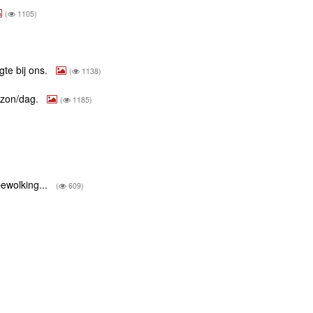
(
1105)
te bij ons.
(
1138)
h zon/dag.
(
1185)
bewolking...
(
609)