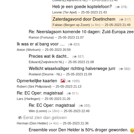
Edward(Zwijndrecht NL) -- 25-05-2023 21:40
Heb je een goede koptelefoon?
(
378)
Leonie (Ter Apel) -- 25-05-2023 21:43
Zaterdagavond door Doetinchem
(
317)
Fabian (Bergen op Zoom)
(
8m)
-- 25-05-2023 21:49
Re: Neerslagsom komende 10 dagen: Zuid-Europa zeer 
Ramon (Fortuna) -- 25-05-2023 21:07
Ik was er al bang voor ....
(
823)
Anton (Workum) -- 25-05-2023 20:59
Precies wat ik dacht..
(
557)
Edward(Zwijndrecht NL) -- 25-05-2023 21:08
Wellicht wisselvalliger richting halverwege juni
(
582)
Roeland (Deurne - NL) -- 25-05-2023 21:09
Opmerkelijke kaarten
(
1055)
Robert (Sint Philipsland) -- 25-05-2023 21:13
Re: EC Oper: magistraal
(
511)
Lars (Harlingen) -- 25-05-2023 21:26
Re: EC Oper: magistraal
(
255)
Wim (Lomm)
(
18m)
-- 25-05-2023 22:49
Eerst zien dan geloven
Herman (Den Helder)
(
4m)
-- 25-05-2023 21:36
Ensemble voor Den Helder is 50% droger geworden.