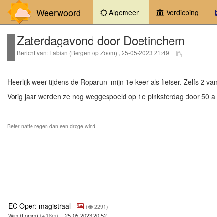
Weerwoord
(current)
Algemeen
Verdieping
Zaterdagavond door Doetinchem
Bericht van: Fabian (Bergen op Zoom) , 25-05-2023 21:49
Heerlijk weer tijdens de Roparun, mijn 1e keer als fietser. Zelfs 2 
Vorig jaar werden ze nog weggespoeld op 1e pinksterdag door 50 a
Beter natte regen dan een droge wind
EC Oper: magistraal
(
2291)
Wim (Lomm)
(
18m)
-- 25-05-2023 20:52