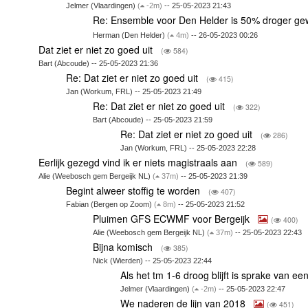
Jelmer (Vlaardingen)
(
-2m)
-- 25-05-2023 21:43
Re: Ensemble voor Den Helder is 50% droger g
Herman (Den Helder)
(
4m)
-- 26-05-2023 00:26
Dat ziet er niet zo goed uit
(
584)
Bart (Abcoude) -- 25-05-2023 21:36
Re: Dat ziet er niet zo goed uit
(
415)
Jan (Workum, FRL) -- 25-05-2023 21:49
Re: Dat ziet er niet zo goed uit
(
322)
Bart (Abcoude) -- 25-05-2023 21:59
Re: Dat ziet er niet zo goed uit
(
286)
Jan (Workum, FRL) -- 25-05-2023 22:28
Eerlijk gezegd vind ik er niets magistraals aan
(
589)
Alie (Weebosch gem Bergeijk NL)
(
37m)
-- 25-05-2023 21:39
Begint alweer stoffig te worden
(
407)
Fabian (Bergen op Zoom)
(
8m)
-- 25-05-2023 21:52
Pluimen GFS ECWMF voor Bergeijk
(
400)
Alie (Weebosch gem Bergeijk NL)
(
37m)
-- 25-05-2023 22:43
Bijna komisch
(
385)
Nick (Wierden) -- 25-05-2023 22:44
Als het tm 1-6 droog blijft is sprake van ee
Jelmer (Vlaardingen)
(
-2m)
-- 25-05-2023 22:47
We naderen de lijn van 2018
(
451)