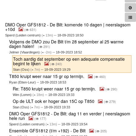
DMO Oper GFS1812 - De Bilt: komende 10 dagen | neerslagsom
+10d
(
631)
Sjoerd (Leiden centrum)
(
13m)
-- 18-09-2023 18:50
Volgens de DMO zou De Bilt t/m 28 september al 25 warme
dagen halen!
(
291)
Jelmer (Vlaardingen)
(
-2m)
-- 18-09-2023 18:52
Toch aardig dat september op een adequate compensatie
begint te lijken
(
240)
Stan (Oss)
(
7m)
-- 18-09-2023 19:29
T850 kruipt weer naar 15 gr op termijn.
(
460)
Ryan (Etten-Leur) -- 18-09-2023 18:53
Re: T850 kruipt weer naar 15 gr op termijn.
(
290)
Wim (Lomm)
(
18m)
-- 18-09-2023 19:33
Op de ULT ook er hoger dan 15C op T850
(
279)
Stan (Oss)
(
7m)
-- 18-09-2023 19:33
DMO Oper GFS1812 - De Bilt: dag 11 en verder | neerslagsom
hele run
(
177)
Sjoerd (Leiden centrum)
(
13m)
-- 18-09-2023 19:54
Ensemble GFS1812 (t/m +192) - De Bilt
(
205)