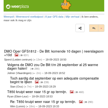
Weerpoll
|
Weerwoord voetbalpool
|
8 jaar GFS data
|
Mijn verhaal
|
ik ben anders,
maar ook ik mag er zijn
Tog
DMO Oper GFS1812 - De Bilt: komende 10 dagen | neerslagsom
+10d
(
631)
Sjoerd (Leiden centrum)
(
13m)
-- 18-09-2023 18:50
Volgens de DMO zou De Bilt t/m 28 september al 25 warme
dagen halen!
(
290)
Jelmer (Vlaardingen)
(
-2m)
-- 18-09-2023 18:52
Toch aardig dat september op een adequate compensatie
begint te lijken
(
239)
Stan (Oss)
(
7m)
-- 18-09-2023 19:29
T850 kruipt weer naar 15 gr op termijn.
(
460)
Ryan (Etten-Leur) -- 18-09-2023 18:53
Re: T850 kruipt weer naar 15 gr op termijn.
(
290)
Wim (Lomm)
(
18m)
-- 18-09-2023 19:33