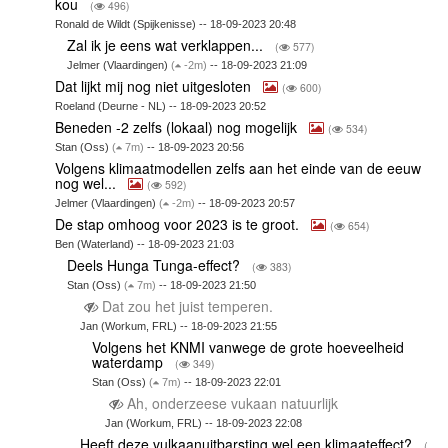
kou
(
496)
Ronald de Wildt (Spijkenisse) -- 18-09-2023 20:48
Zal ik je eens wat verklappen...
(
577)
Jelmer (Vlaardingen)
(
-2m)
-- 18-09-2023 21:09
Dat lijkt mij nog niet uitgesloten
(
600)
Roeland (Deurne - NL) -- 18-09-2023 20:52
Beneden -2 zelfs (lokaal) nog mogelijk
(
534)
Stan (Oss)
(
7m)
-- 18-09-2023 20:56
Volgens klimaatmodellen zelfs aan het einde van de eeuw
nog wel...
(
592)
Jelmer (Vlaardingen)
(
-2m)
-- 18-09-2023 20:57
De stap omhoog voor 2023 is te groot.
(
654)
Ben (Waterland) -- 18-09-2023 21:03
Deels Hunga Tunga-effect?
(
383)
Stan (Oss)
(
7m)
-- 18-09-2023 21:50
Dat zou het juist temperen.
Jan (Workum, FRL) -- 18-09-2023 21:55
Volgens het KNMI vanwege de grote hoeveelheid
waterdamp
(
349)
Stan (Oss)
(
7m)
-- 18-09-2023 22:01
Ah, onderzeese vukaan natuurlijk
Jan (Workum, FRL) -- 18-09-2023 22:08
Heeft deze vulkaanuitbarsting wel een klimaateffect?
(