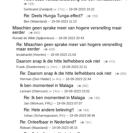
153)
Gerbrand (Zandpol)
(
17m)
-- 19-09-2023 10:22
Re: Deels Hunga Tunga-effect?
(
155)
Ben (Waterland) -- 19-09-2023 11:13
Misschien geen sprake meer van hogere versnelling maar
eerder
(
660)
Ronald de Wildt (Spijkenisse) -- 18-09-2023 20:43
Re: Misschien geen sprake meer van hogere versnelling
maar eerder
(
428)
leviathanfd (Heerlen) -- 18-09-2023 21:04
Daarom snap ik die hitte liefhebbers ook niet
(
412)
Frank (Doetinchem)
(
14m)
-- 18-09-2023 22:11
Re: Daarom snap ik die hitte liefhebbers ook niet
(
293)
Herman (Den Helder)
(
4m)
-- 18-09-2023 22:44
Ik ben momenteel in Malaga
(
282)
Lennart (Ottersum)
(
14m)
-- 18-09-2023 23:02
Re: Ik ben momenteel in Malaga
(
195)
Jan (Workum, FRL) -- 19-09-2023 07:07
Re: Hele andere beleving!!
(
183)
Johan (Scharnegoutum, Frl.) -- 19-09-2023 08:46
Re: Onleefbaar in Nederland?
(
191)
Ridwan (Maasland) -- 19-09-2023 08:15