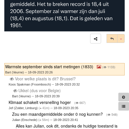
Tog
Warmste september sinds start metingen (1833)
(
1133)
Bart (Veurne) -- 18-09-2023 20:26
Voor welke plaats is dit? Brussel?
Koos Spakman (Froombosch) -- 18-09-2023 20:32
Ukkel (dus voor Belgie)
Bart (Veurne) -- 18-09-2023 20:39
Klimaat schakelt versnelling hoger
(
667)
Jef (Zolder, Limburg)
(
41m)
-- 18-09-2023 20:35
Zou een maandgemiddelde onder 0 nog kunnen?
(
548)
Julian (Enschede)
(
56m)
-- 18-09-2023 20:41
Alles kan Julian, ook dit, ondanks de huidige toestand is