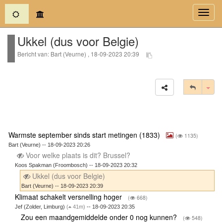
(current)
Toggl
navig
Ukkel (dus voor Belgie)
Bericht van: Bart (Veurne) , 18-09-2023 20:39
Tog
Warmste september sinds start metingen (1833)
(
1135)
Bart (Veurne) -- 18-09-2023 20:26
Voor welke plaats is dit? Brussel?
Koos Spakman (Froombosch) -- 18-09-2023 20:32
Ukkel (dus voor Belgie)
Bart (Veurne) -- 18-09-2023 20:39
Klimaat schakelt versnelling hoger
(
668)
Jef (Zolder, Limburg)
(
41m)
-- 18-09-2023 20:35
Zou een maandgemiddelde onder 0 nog kunnen?
(
548)