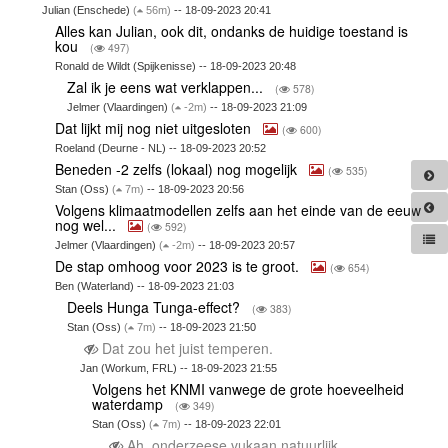
Julian (Enschede)
(
56m)
-- 18-09-2023 20:41
Alles kan Julian, ook dit, ondanks de huidige toestand is
kou
(
497)
Ronald de Wildt (Spijkenisse) -- 18-09-2023 20:48
Zal ik je eens wat verklappen...
(
578)
Jelmer (Vlaardingen)
(
-2m)
-- 18-09-2023 21:09
Dat lijkt mij nog niet uitgesloten
(
600)
Roeland (Deurne - NL) -- 18-09-2023 20:52
Beneden -2 zelfs (lokaal) nog mogelijk
(
535)
Stan (Oss)
(
7m)
-- 18-09-2023 20:56
Volgens klimaatmodellen zelfs aan het einde van de eeuw
nog wel...
(
592)
Jelmer (Vlaardingen)
(
-2m)
-- 18-09-2023 20:57
De stap omhoog voor 2023 is te groot.
(
654)
Ben (Waterland) -- 18-09-2023 21:03
Deels Hunga Tunga-effect?
(
383)
Stan (Oss)
(
7m)
-- 18-09-2023 21:50
Dat zou het juist temperen.
Jan (Workum, FRL) -- 18-09-2023 21:55
Volgens het KNMI vanwege de grote hoeveelheid
waterdamp
(
349)
Stan (Oss)
(
7m)
-- 18-09-2023 22:01
Ah, onderzeese vukaan natuurlijk