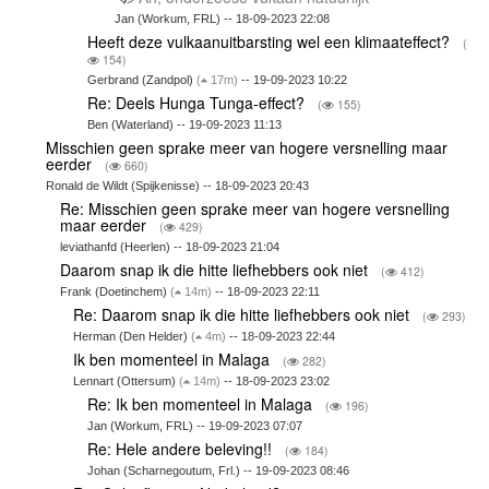
Jan (Workum, FRL) -- 18-09-2023 22:08
Heeft deze vulkaanuitbarsting wel een klimaateffect?
(
154)
Gerbrand (Zandpol)
(
17m)
-- 19-09-2023 10:22
Re: Deels Hunga Tunga-effect?
(
155)
Ben (Waterland) -- 19-09-2023 11:13
Misschien geen sprake meer van hogere versnelling maar
eerder
(
660)
Ronald de Wildt (Spijkenisse) -- 18-09-2023 20:43
Re: Misschien geen sprake meer van hogere versnelling
maar eerder
(
429)
leviathanfd (Heerlen) -- 18-09-2023 21:04
Daarom snap ik die hitte liefhebbers ook niet
(
412)
Frank (Doetinchem)
(
14m)
-- 18-09-2023 22:11
Re: Daarom snap ik die hitte liefhebbers ook niet
(
293)
Herman (Den Helder)
(
4m)
-- 18-09-2023 22:44
Ik ben momenteel in Malaga
(
282)
Lennart (Ottersum)
(
14m)
-- 18-09-2023 23:02
Re: Ik ben momenteel in Malaga
(
196)
Jan (Workum, FRL) -- 19-09-2023 07:07
Re: Hele andere beleving!!
(
184)
Johan (Scharnegoutum, Frl.) -- 19-09-2023 08:46