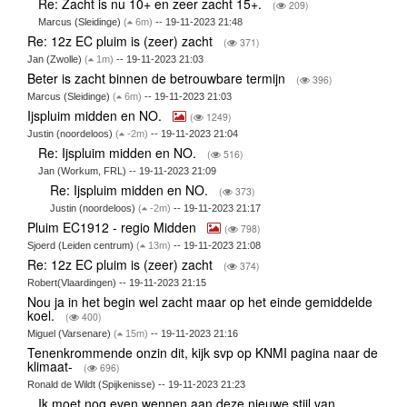
Re: Zacht is nu 10+ en zeer zacht 15+.
(
209)
Marcus (Sleidinge)
(
6m)
-- 19-11-2023 21:48
Re: 12z EC pluim is (zeer) zacht
(
371)
Jan (Zwolle)
(
1m)
-- 19-11-2023 21:03
Beter is zacht binnen de betrouwbare termijn
(
396)
Marcus (Sleidinge)
(
6m)
-- 19-11-2023 21:03
Ijspluim midden en NO.
(
1249)
Justin (noordeloos)
(
-2m)
-- 19-11-2023 21:04
Re: Ijspluim midden en NO.
(
516)
Jan (Workum, FRL) -- 19-11-2023 21:09
Re: Ijspluim midden en NO.
(
373)
Justin (noordeloos)
(
-2m)
-- 19-11-2023 21:17
Pluim EC1912 - regio Midden
(
798)
Sjoerd (Leiden centrum)
(
13m)
-- 19-11-2023 21:08
Re: 12z EC pluim is (zeer) zacht
(
374)
Robert(Vlaardingen) -- 19-11-2023 21:15
Nou ja in het begin wel zacht maar op het einde gemiddelde
koel.
(
400)
Miguel (Varsenare)
(
15m)
-- 19-11-2023 21:16
Tenenkrommende onzin dit, kijk svp op KNMI pagina naar de
klimaat-
(
696)
Ronald de Wildt (Spijkenisse) -- 19-11-2023 21:23
Ik moet nog even wennen aan deze nieuwe stijl van