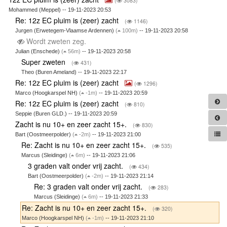
(
3083)
Mohammed (Meppel) -- 19-11-2023 20:53
Re: 12z EC pluim is (zeer) zacht
(
1146)
Jurgen (Erwetegem-Vlaamse Ardennen)
(
100m)
-- 19-11-2023 20:58
Wordt zweten zeg.
Julian (Enschede)
(
56m)
-- 19-11-2023 20:58
Super zweten
(
431)
Theo (Buren Ameland) -- 19-11-2023 22:17
Re: 12z EC pluim is (zeer) zacht
(
1296)
Marco (Hoogkarspel NH)
(
-1m)
-- 19-11-2023 20:59
Re: 12z EC pluim is (zeer) zacht
(
810)
Seppie (Buren GLD.) -- 19-11-2023 20:59
Zacht is nu 10+ en zeer zacht 15+.
(
830)
Bart (Oostmeerpolder)
(
-2m)
-- 19-11-2023 21:00
Re: Zacht is nu 10+ en zeer zacht 15+.
(
535)
Marcus (Sleidinge)
(
6m)
-- 19-11-2023 21:06
3 graden valt onder vrij zacht.
(
434)
Bart (Oostmeerpolder)
(
-2m)
-- 19-11-2023 21:14
Re: 3 graden valt onder vrij zacht.
(
283)
Marcus (Sleidinge)
(
6m)
-- 19-11-2023 21:33
Re: Zacht is nu 10+ en zeer zacht 15+.
(
320)
Marco (Hoogkarspel NH)
(
-1m)
-- 19-11-2023 21:10