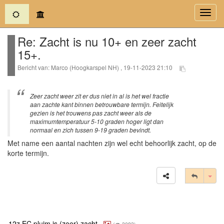
(current)
Toggl
navig
Re: Zacht is nu 10+ en zeer zacht
15+.
Bericht van: Marco (Hoogkarspel NH) , 19-11-2023 21:10
Zeer zacht weer zit er dus niet in al is het wel fractie
aan zachte kant binnen betrouwbare termijn. Feitelijk
gezien is het trouwens pas zacht weer als de
maximumtemperatuur 5-10 graden hoger ligt dan
normaal en zich tussen 9-19 graden bevindt.
Met name een aantal nachten zijn wel echt behoorlijk zacht, op de
korte termijn.
Tog
12z EC pluim is (zeer) zacht