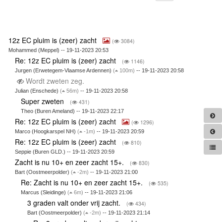
12z EC pluim is (zeer) zacht
(
3084)
Mohammed (Meppel) -- 19-11-2023 20:53
Re: 12z EC pluim is (zeer) zacht
(
1146)
Jurgen (Erwetegem-Vlaamse Ardennen)
(
100m)
-- 19-11-2023 20:58
Wordt zweten zeg.
Julian (Enschede)
(
56m)
-- 19-11-2023 20:58
Super zweten
(
431)
Theo (Buren Ameland) -- 19-11-2023 22:17
Re: 12z EC pluim is (zeer) zacht
(
1296)
Marco (Hoogkarspel NH)
(
-1m)
-- 19-11-2023 20:59
Re: 12z EC pluim is (zeer) zacht
(
810)
Seppie (Buren GLD.) -- 19-11-2023 20:59
Zacht is nu 10+ en zeer zacht 15+.
(
830)
Bart (Oostmeerpolder)
(
-2m)
-- 19-11-2023 21:00
Re: Zacht is nu 10+ en zeer zacht 15+.
(
535)
Marcus (Sleidinge)
(
6m)
-- 19-11-2023 21:06
3 graden valt onder vrij zacht.
(
434)
Bart (Oostmeerpolder)
(
-2m)
-- 19-11-2023 21:14