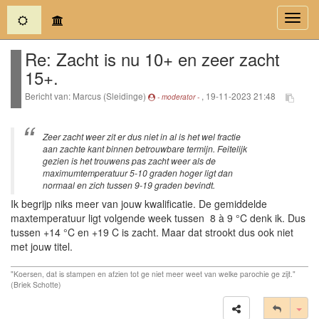
(current)
Toggl
navig
Re: Zacht is nu 10+ en zeer zacht
15+.
Bericht van: Marcus (Sleidinge)
, 19-11-2023 21:48
- moderator -
Zeer zacht weer zit er dus niet in al is het wel fractie
aan zachte kant binnen betrouwbare termijn. Feitelijk
gezien is het trouwens pas zacht weer als de
maximumtemperatuur 5-10 graden hoger ligt dan
normaal en zich tussen 9-19 graden bevindt.
Ik begrijp niks meer van jouw kwalificatie. De gemiddelde
maxtemperatuur ligt volgende week tussen 8 à 9 °C denk ik. Dus
tussen +14 °C en +19 C is zacht. Maar dat strookt dus ook niet
met jouw titel.
"Koersen, dat is stampen en afzien tot ge niet meer weet van welke parochie ge zijt."
(Briek Schotte)
Tog