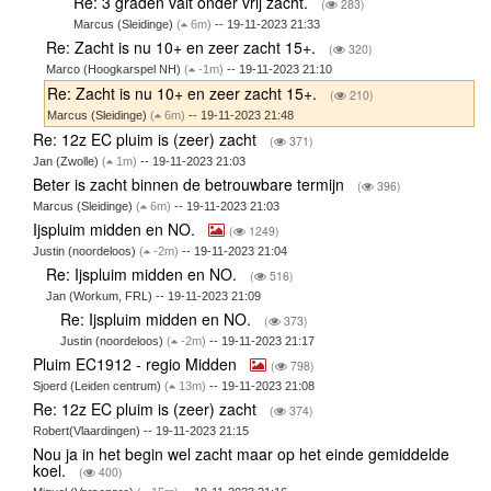
Re: 3 graden valt onder vrij zacht.
(
283)
Marcus (Sleidinge)
(
6m)
-- 19-11-2023 21:33
Re: Zacht is nu 10+ en zeer zacht 15+.
(
320)
Marco (Hoogkarspel NH)
(
-1m)
-- 19-11-2023 21:10
Re: Zacht is nu 10+ en zeer zacht 15+.
(
210)
Marcus (Sleidinge)
(
6m)
-- 19-11-2023 21:48
Re: 12z EC pluim is (zeer) zacht
(
371)
Jan (Zwolle)
(
1m)
-- 19-11-2023 21:03
Beter is zacht binnen de betrouwbare termijn
(
396)
Marcus (Sleidinge)
(
6m)
-- 19-11-2023 21:03
Ijspluim midden en NO.
(
1249)
Justin (noordeloos)
(
-2m)
-- 19-11-2023 21:04
Re: Ijspluim midden en NO.
(
516)
Jan (Workum, FRL) -- 19-11-2023 21:09
Re: Ijspluim midden en NO.
(
373)
Justin (noordeloos)
(
-2m)
-- 19-11-2023 21:17
Pluim EC1912 - regio Midden
(
798)
Sjoerd (Leiden centrum)
(
13m)
-- 19-11-2023 21:08
Re: 12z EC pluim is (zeer) zacht
(
374)
Robert(Vlaardingen) -- 19-11-2023 21:15
Nou ja in het begin wel zacht maar op het einde gemiddelde
koel.
(
400)