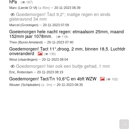
hPa
(
167)
Marc (Lierde O-Vl)
(
45m)
-- 20-11-2023 06:39
Goedemorgen! Tact 9,2°; matige regen en sinds
gisteravond 34 mm
Marcel (Groningen) -- 20-11-2023 07:09
Goeiemorgen hele nacht regen: etmaalsom 25mm, maand
152mm jaar 1078mm.
(
118)
Theo (Buren Ameland) -- 20-11-2023 07:40
Goedemorgen! Tact 11°,droog, 2 mm, binnen 18,5. Luchtdr
onveranderd
(
130)
Wout (vlaardingen) -- 20-11-2023 08:04
Goedemorgen! hier ook een buitje gehad, 1 mm
Eric, Rotterdam -- 20-11-2023 08:19
Goedemorgen! Tact/Tn 10,6°C en 4bft WZW
(
102)
Wouter (Schipluiden)
(
-2m)
-- 20-11-2023 08:35