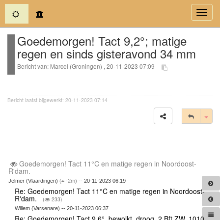
(current)
Toggl
navig
Goedemorgen! Tact 9,2°; matige
regen en sinds gisteravond 34 mm
Bericht van: Marcel (Groningen) , 20-11-2023 07:09
Bericht laatst bijgewerkt: 20-11-2023 07:14
Tog
Goedemorgen! Tact 11°C en matige regen in Noordoost-
R'dam.
Jelmer (Vlaardingen)
(
-2m)
-- 20-11-2023 06:19
Re: Goedemorgen! Tact 11°C en matige regen in Noordoost-
R'dam.
(
233)
Willem (Varsenare) -- 20-11-2023 06:37
Re: Goedemorgen! Tact 9.6°, bewolkt, droog, 2 Bft ZW, 1010