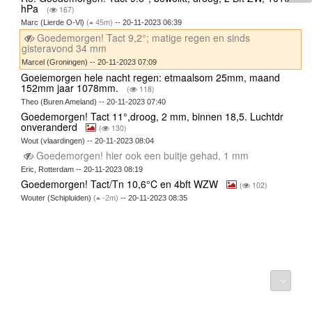
hPa
(
167)
Marc (Lierde O-Vl)
(
45m)
-- 20-11-2023 06:39
Goedemorgen! Tact 9,2°; matige regen en sinds
gisteravond 34 mm
Marcel (Groningen) -- 20-11-2023 07:09
Goeiemorgen hele nacht regen: etmaalsom 25mm, maand
152mm jaar 1078mm.
(
118)
Theo (Buren Ameland) -- 20-11-2023 07:40
Goedemorgen! Tact 11°,droog, 2 mm, binnen 18,5. Luchtdr
onveranderd
(
130)
Wout (vlaardingen) -- 20-11-2023 08:04
Goedemorgen! hier ook een buitje gehad, 1 mm
Eric, Rotterdam -- 20-11-2023 08:19
Goedemorgen! Tact/Tn 10,6°C en 4bft WZW
(
102)
Wouter (Schipluiden)
(
-2m)
-- 20-11-2023 08:35