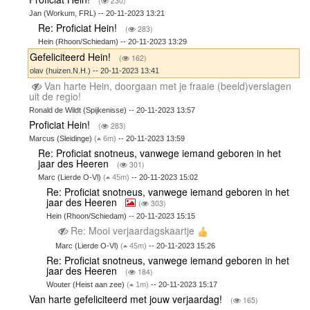
(
230)
Jan (Workum, FRL) -- 20-11-2023 13:21
Re: Proficiat Hein!
(
283)
Hein (Rhoon/Schiedam) -- 20-11-2023 13:29
Gefeliciteerd Hein!
(
162)
olav (huizen.N.H.) -- 20-11-2023 13:41
Van harte Hein, doorgaan met je fraaie (beeld)verslagen
uit de regio!
Ronald de Wildt (Spijkenisse) -- 20-11-2023 13:57
Proficiat Hein!
(
283)
Marcus (Sleidinge)
(
6m)
-- 20-11-2023 13:59
Re: Proficiat snotneus, vanwege iemand geboren in het
jaar des Heeren
(
301)
Marc (Lierde O-Vl)
(
45m)
-- 20-11-2023 15:02
Re: Proficiat snotneus, vanwege iemand geboren in het
jaar des Heeren
(
303)
Hein (Rhoon/Schiedam) -- 20-11-2023 15:15
Re: Mooi verjaardagskaartje
Marc (Lierde O-Vl)
(
45m)
-- 20-11-2023 15:26
Re: Proficiat snotneus, vanwege iemand geboren in het
jaar des Heeren
(
184)
Wouter (Heist aan zee)
(
1m)
-- 20-11-2023 15:17
Van harte gefeliciteerd met jouw verjaardag!
(
165)