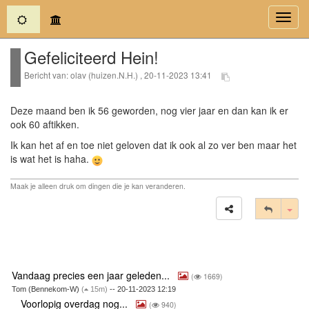
(current)
Toggl
navig
Gefeliciteerd Hein!
Bericht van: olav (huizen.N.H.) , 20-11-2023 13:41
Deze maand ben ik 56 geworden, nog vier jaar en dan kan ik er
ook 60 aftikken.
Ik kan het af en toe niet geloven dat ik ook al zo ver ben maar het
is wat het is haha.
Maak je alleen druk om dingen die je kan veranderen.
Tog
Vandaag precies een jaar geleden...
(
1669)
Tom (Bennekom-W)
(
15m)
-- 20-11-2023 12:19
Voorlopig overdag nog...
(
940)