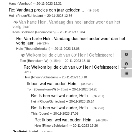
Hans (Voorhout) -- 20-11-2023 12:31
Re: Vandaag precies een jaar geleden...
(
634)
Hein (Rhoon/Schiedam) -- 20-11-2023 12:36
Van harte Hein. Vandaag dus heel ander weer dan het
vorig jaar
Koos Spakman (Froombosch) -- 20-11-2023 13:04
Re: Van harte Hein. Vandaag dus heel ander weer dan het
vorig jaar
(
334)
Hein (Rhoon/Schiedam) -- 20-11-2023 13:06
Welkom bij 'de club van 60' Hein! Gefeliciteerd!
Tom (Bennekom-W)
(
15m)
-- 20-11-2023 13:10
Re: Welkom bij 'de club van 60' Hein! Gefeliciteerd!
(
421)
Hein (Rhoon/Schiedam) -- 20-11-2023 13:18
Ik ben wel wat ouder, Hein.
(
241)
Tom (Bennekom-W)
(
15m)
-- 20-11-2023 14:28
Re: Ik ben wel wat ouder, Hein.
(
281)
Hein (Rhoon/Schiedam) -- 20-11-2023 15:14
Re: Ik ben wel wat ouder, Hein.
(
220)
Thijs (Joure) -- 20-11-2023 17:09
Re: Ik ben wel wat ouder, Hein.
(
208)
Hein (Rhoon/Schiedam) -- 20-11-2023 19:26
Proficiat Hein!