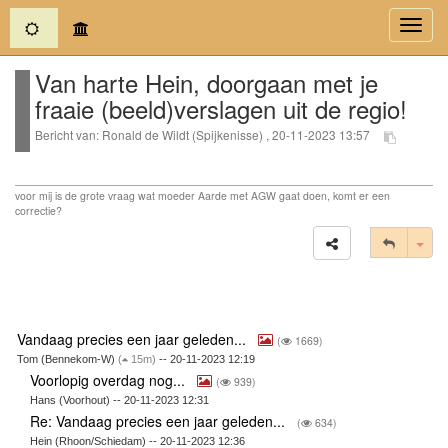
(current)
Toggl
navig
Van harte Hein, doorgaan met je
fraaie (beeld)verslagen uit de regio!
Bericht van: Ronald de Wildt (Spijkenisse) , 20-11-2023 13:57
voor mij is de grote vraag wat moeder Aarde met AGW gaat doen, komt er een
correctie?
Tog
Vandaag precies een jaar geleden...
(
1669)
Tom (Bennekom-W)
(
15m)
-- 20-11-2023 12:19
Voorlopig overdag nog...
(
939)
Hans (Voorhout) -- 20-11-2023 12:31
Re: Vandaag precies een jaar geleden...
(
634)
Hein (Rhoon/Schiedam) -- 20-11-2023 12:36