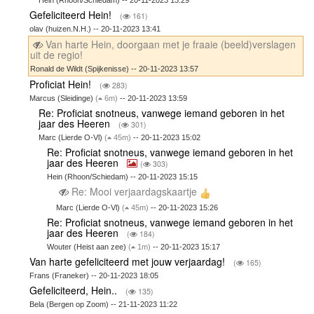
Hein (Rhoon/Schiedam) -- 20-11-2023 13:29
Gefeliciteerd Hein!
(
161)
olav (huizen.N.H.) -- 20-11-2023 13:41
Van harte Hein, doorgaan met je fraaie (beeld)verslagen
uit de regio!
Ronald de Wildt (Spijkenisse) -- 20-11-2023 13:57
Proficiat Hein!
(
283)
Marcus (Sleidinge)
(
6m)
-- 20-11-2023 13:59
Re: Proficiat snotneus, vanwege iemand geboren in het
jaar des Heeren
(
301)
Marc (Lierde O-Vl)
(
45m)
-- 20-11-2023 15:02
Re: Proficiat snotneus, vanwege iemand geboren in het
jaar des Heeren
(
303)
Hein (Rhoon/Schiedam) -- 20-11-2023 15:15
Re: Mooi verjaardagskaartje
Marc (Lierde O-Vl)
(
45m)
-- 20-11-2023 15:26
Re: Proficiat snotneus, vanwege iemand geboren in het
jaar des Heeren
(
184)
Wouter (Heist aan zee)
(
1m)
-- 20-11-2023 15:17
Van harte gefeliciteerd met jouw verjaardag!
(
165)
Frans (Franeker) -- 20-11-2023 18:05
Gefeliciteerd, Hein..
(
135)
Bela (Bergen op Zoom) -- 21-11-2023 11:22