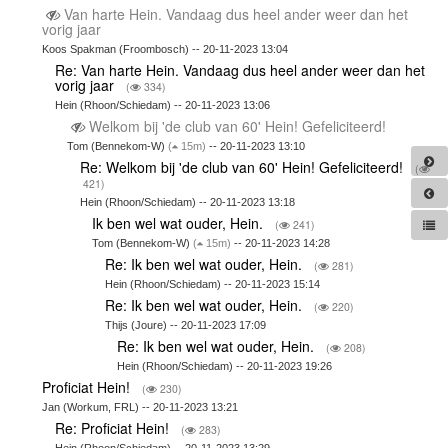
Van harte Hein. Vandaag dus heel ander weer dan het
vorig jaar
Koos Spakman (Froombosch) -- 20-11-2023 13:04
Re: Van harte Hein. Vandaag dus heel ander weer dan het
vorig jaar
(
334)
Hein (Rhoon/Schiedam) -- 20-11-2023 13:06
Welkom bij 'de club van 60' Hein! Gefeliciteerd!
Tom (Bennekom-W)
(
15m)
-- 20-11-2023 13:10
Re: Welkom bij 'de club van 60' Hein! Gefeliciteerd!
(
421)
Hein (Rhoon/Schiedam) -- 20-11-2023 13:18
Ik ben wel wat ouder, Hein.
(
241)
Tom (Bennekom-W)
(
15m)
-- 20-11-2023 14:28
Re: Ik ben wel wat ouder, Hein.
(
281)
Hein (Rhoon/Schiedam) -- 20-11-2023 15:14
Re: Ik ben wel wat ouder, Hein.
(
220)
Thijs (Joure) -- 20-11-2023 17:09
Re: Ik ben wel wat ouder, Hein.
(
208)
Hein (Rhoon/Schiedam) -- 20-11-2023 19:26
Proficiat Hein!
(
230)
Jan (Workum, FRL) -- 20-11-2023 13:21
Re: Proficiat Hein!
(
283)