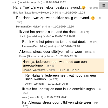
Justin (noordeloos)
(
-2m)
-- 11-02-2024 19:23
Haha, "we" zijn weer lekker bezig vanavond..
(
794)
Erik Jan (Bada-Torsby-Zweden)
(
80m)
-- 11-02-2024 19:28
Re: Haha, "we" zijn weer lekker bezig vanavond..
(
658)
Herman (Den Helder)
(
4m)
-- 11-02-2024 19:30
Ik vind het prima als iemand dat doet.
(
471)
Justin (noordeloos)
(
-2m)
-- 11-02-2024 19:57
Re: Ik vind het prima als iemand dat doet.
(
229)
Herman (Den Helder)
(
4m)
-- 11-02-2024 22:28
Allemaal stress door uitblijven winterweer
(
524)
Frank (Doetinchem)
(
14m)
-- 11-02-2024 20:00
Haha ja, iedereen heeft wat nood aan een
sneeuwdump
(
495)
Nicolas (Waregem)
(
48m)
-- 11-02-2024 20:02
Re: Haha ja, iedereen heeft wat nood aan een
sneeuwdump
(
277)
Anton (Workum) -- 11-02-2024 20:56
Ik mis het kaartkijken naar leuke ontwikkelingen
(
369)
olav (huizen.N.H.) -- 11-02-2024 20:45
Re: Allemaal stress door uitblijven winterweer
(
228)