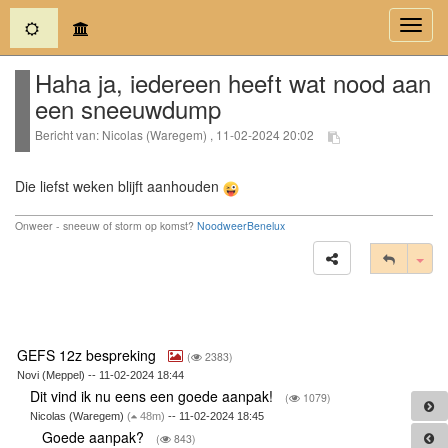
(current)
Toggl
navig
Haha ja, iedereen heeft wat nood aan
een sneeuwdump
Bericht van: Nicolas (Waregem) , 11-02-2024 20:02
Die liefst weken blijft aanhouden
Onweer - sneeuw of storm op komst?
NoodweerBenelux
Tog
GEFS 12z bespreking
(
2383)
Novi (Meppel) -- 11-02-2024 18:44
Dit vind ik nu eens een goede aanpak!
(
1079)
Nicolas (Waregem)
(
48m)
-- 11-02-2024 18:45
Goede aanpak?
(
843)