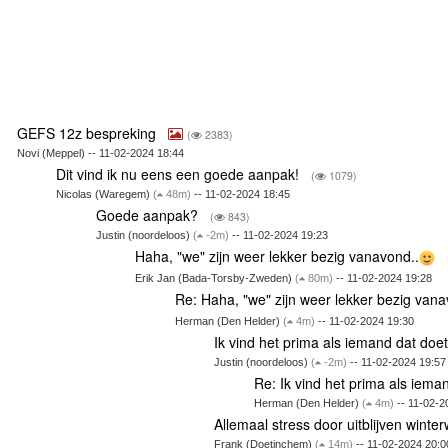
GEFS 12z bespreking
(
2383)
Novi (Meppel) -- 11-02-2024 18:44
Dit vind ik nu eens een goede aanpak!
(
1079)
Nicolas (Waregem)
(
48m)
-- 11-02-2024 18:45
Goede aanpak?
(
843)
Justin (noordeloos)
(
-2m)
-- 11-02-2024 19:23
Haha, "we" zijn weer lekker bezig vanavond..
Erik Jan (Bada-Torsby-Zweden)
(
80m)
-- 11-02-2024 19:28
Re: Haha, "we" zijn weer lekker bezig vana
Herman (Den Helder)
(
4m)
-- 11-02-2024 19:30
Ik vind het prima als iemand dat doe
Justin (noordeloos)
(
-2m)
-- 11-02-2024 19:57
Re: Ik vind het prima als iema
Herman (Den Helder)
(
4m)
-- 11-02-2
Allemaal stress door uitblijven winte
Frank (Doetinchem)
(
14m)
-- 11-02-2024 20:0