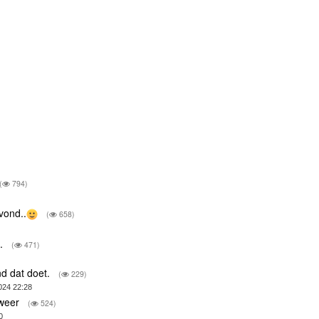
(
794)
vond..
(
658)
t.
(
471)
nd dat doet.
(
229)
024 22:28
rweer
(
524)
0