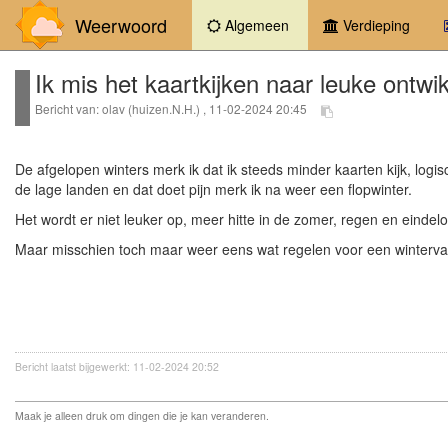
Weerwoord
(current)
Algemeen
Verdieping
Ik mis het kaartkijken naar leuke ontwi
Bericht van: olav (huizen.N.H.) , 11-02-2024 20:45
De afgelopen winters merk ik dat ik steeds minder kaarten kijk, logisc
de lage landen en dat doet pijn merk ik na weer een flopwinter.
Het wordt er niet leuker op, meer hitte in de zomer, regen en eindeloo
Maar misschien toch maar weer eens wat regelen voor een wintervaka
Bericht laatst bijgewerkt: 11-02-2024 20:52
Maak je alleen druk om dingen die je kan veranderen.