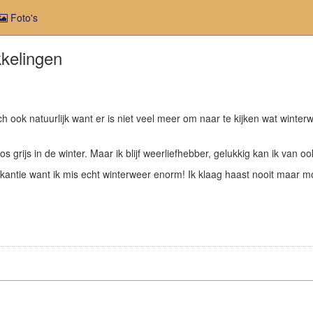
Foto's
kkelingen
h ook natuurlijk want er is niet veel meer om naar te kijken wat winterw
s grijs in de winter. Maar ik blijf weerliefhebber, gelukkig kan ik van o
ntie want ik mis echt winterweer enorm! Ik klaag haast nooit maar moe