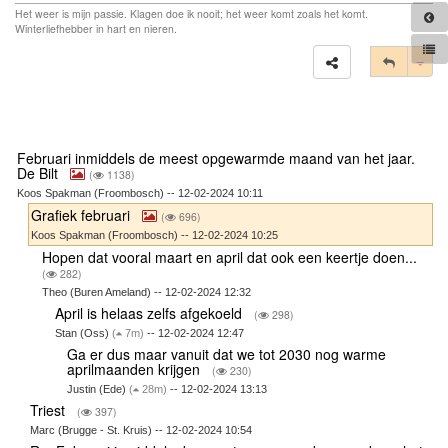
Het weer is mijn passie. Klagen doe ik nooit; het weer komt zoals het komt.
Winterliefhebber in hart en nieren.
Tog
Februari inmiddels de meest opgewarmde maand van het jaar.
De Bilt
(
1138)
Koos Spakman (Froombosch) -- 12-02-2024 10:11
Grafiek februari
(
696)
Koos Spakman (Froombosch) -- 12-02-2024 10:25
Hopen dat vooral maart en april dat ook een keertje doen...
(
282)
Theo (Buren Ameland) -- 12-02-2024 12:32
April is helaas zelfs afgekoeld
(
298)
Stan (Oss)
(
7m)
-- 12-02-2024 12:47
Ga er dus maar vanuit dat we tot 2030 nog warme
aprilmaanden krijgen
(
230)
Justin (Ede)
(
28m)
-- 12-02-2024 13:13
Triest
(
397)
Marc (Brugge - St. Kruis) -- 12-02-2024 10:54