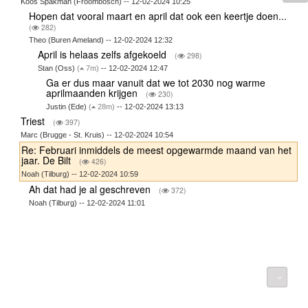
Koos Spakman (Froombosch) -- 12-02-2024 10:25
Hopen dat vooral maart en april dat ook een keertje doen...
(
282)
Theo (Buren Ameland) -- 12-02-2024 12:32
April is helaas zelfs afgekoeld
(
298)
Stan (Oss)
(
7m)
-- 12-02-2024 12:47
Ga er dus maar vanuit dat we tot 2030 nog warme
aprilmaanden krijgen
(
230)
Justin (Ede)
(
28m)
-- 12-02-2024 13:13
Triest
(
397)
Marc (Brugge - St. Kruis) -- 12-02-2024 10:54
Re: Februari inmiddels de meest opgewarmde maand van het
jaar. De Bilt
(
426)
Noah (Tilburg) -- 12-02-2024 10:59
Ah dat had je al geschreven
(
372)
Noah (Tilburg) -- 12-02-2024 11:01