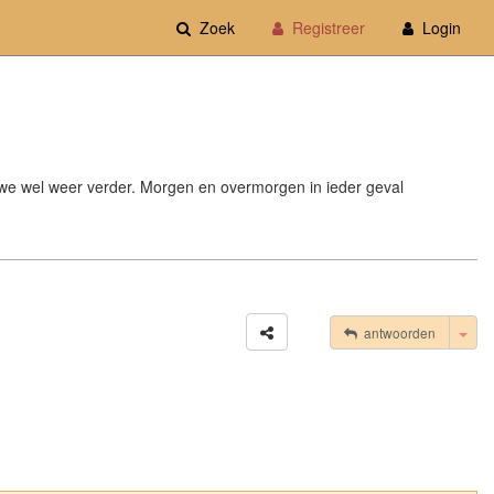
Zoek
Registreer
Login
n we wel weer verder. Morgen en overmorgen in ieder geval
Tog
antwoorden