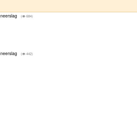
 neerslag
(
684)
 neerslag
(
442)