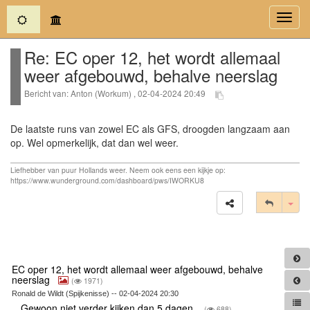
(current)
Toggl
navig
Re: EC oper 12, het wordt allemaal
weer afgebouwd, behalve neerslag
Bericht van: Anton (Workum) , 02-04-2024 20:49
De laatste runs van zowel EC als GFS, droogden langzaam aan
op. Wel opmerkelijk, dat dan wel weer.
Liefhebber van puur Hollands weer. Neem ook eens een kijkje op:
https://www.wunderground.com/dashboard/pws/IWORKU8
Tog
EC oper 12, het wordt allemaal weer afgebouwd, behalve
neerslag
(
1971)
Ronald de Wildt (Spijkenisse) -- 02-04-2024 20:30
Gewoon niet verder kijken dan 5 dagen.
(
688)