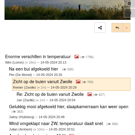
Tog
Enorme verschillen in temperatuur
(
1796)
Wim (Lomm)
(
18m)
-- 14-05-2024 20:13
Na een bui afgekoeld hier
(
399)
Pim (De Mortel) -- 14-05-2024 20:26
Zicht op de buien vanuit Zwolle
(
769)
Reinier (Zwolle)
(
2m)
-- 14-05-2024 20:29
Re: Zicht op de buien vanuit Zwolle
(
427)
Jan (Zwolle)
(
1m)
-- 14-05-2024 20:54
Gelukkig mooi afgekoeld hier, slaapkamerraam kan weer open
(
362)
Jaimy (Hulsberg) -- 14-05-2024 20:48
Wind omgeklapt naar ZW, temperatuur daalt snel
(
366)
Julian (Arnhem)
(
10m)
-- 14-05-2024 20:51