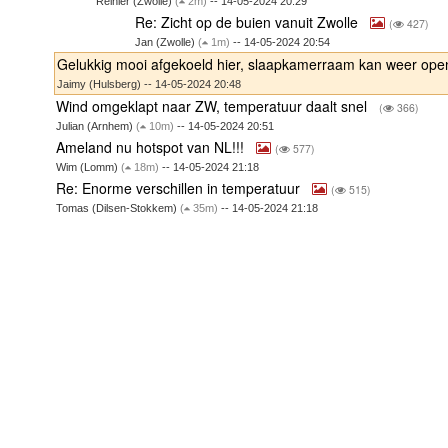
Reinier (Zwolle)
(
2m)
-- 14-05-2024 20:29
Re: Zicht op de buien vanuit Zwolle
(
427)
Jan (Zwolle)
(
1m)
-- 14-05-2024 20:54
Gelukkig mooi afgekoeld hier, slaapkamerraam kan weer op
Jaimy (Hulsberg) -- 14-05-2024 20:48
Wind omgeklapt naar ZW, temperatuur daalt snel
(
366)
Julian (Arnhem)
(
10m)
-- 14-05-2024 20:51
Ameland nu hotspot van NL!!!
(
577)
Wim (Lomm)
(
18m)
-- 14-05-2024 21:18
Re: Enorme verschillen in temperatuur
(
515)
Tomas (Dilsen-Stokkem)
(
35m)
-- 14-05-2024 21:18