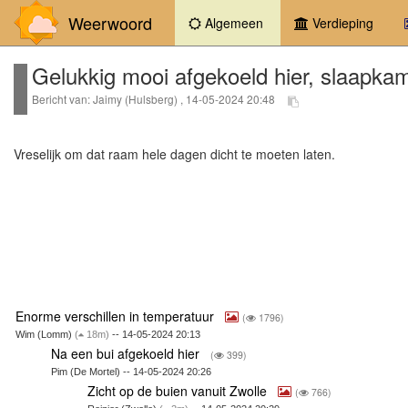
Weerwoord
(current)
Algemeen
Verdieping
Gelukkig mooi afgekoeld hier, slaapk
Bericht van: Jaimy (Hulsberg) , 14-05-2024 20:48
Vreselijk om dat raam hele dagen dicht te moeten laten.
Enorme verschillen in temperatuur
(
1796)
Wim (Lomm)
(
18m)
-- 14-05-2024 20:13
Na een bui afgekoeld hier
(
399)
Pim (De Mortel) -- 14-05-2024 20:26
Zicht op de buien vanuit Zwolle
(
766)