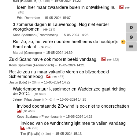
Bart (Hasselt, B)
(
41m)
-- 15-05-2024 14:22
Idem hier maar zwaardere buien in ontwikkeling nu
(
248)
Eric, Rotterdam -- 15-05-2024 15:07
3 zomerse dagen in Lauwersoog. Nog niet eerder
voorgekomen
(
321)
Koos Spakman (Froombosch) -- 15-05-2024 14:26
Re: Zo, zo, het verre noorden heeft eens de hoofdprijs.
Komt ook ni
(
262)
Marcel (Groningen) -- 15-05-2024 14:39
Zuid-Scandinavië ook mooi in beeld vandaag.
(
422)
Koos Spakman (Froombosch) -- 15-05-2024 14:21
Re: Je zou nu maar vakantie vieren op bijvoorbeeld
Schiermonnikoog
(
457)
Justin (Ede)
(
28m)
-- 15-05-2024 14:22
Watertemperatuur IJsselmeer en Waddenzee gaat richting
de 20°C.
(
540)
Jelmer (Vlaardingen)
(
-2m)
-- 15-05-2024 14:25
Invloed doorstaande ZO-wind is ook niet te onderschatten
(
450)
Koos Spakman (Froombosch) -- 15-05-2024 14:28
Invloed van de windrichting lijkt mee te vallen vandaag
(
293)
Tim (Rijswijk)
(
1m)
-- 15-05-2024 15:13