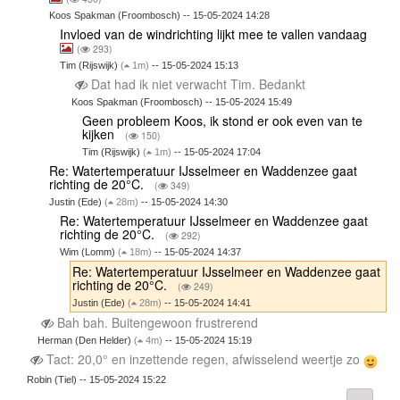
Koos Spakman (Froombosch) -- 15-05-2024 14:28
Invloed van de windrichting lijkt mee te vallen vandaag
(
293)
Tim (Rijswijk)
(
1m)
-- 15-05-2024 15:13
Dat had ik niet verwacht Tim. Bedankt
Koos Spakman (Froombosch) -- 15-05-2024 15:49
Geen probleem Koos, ik stond er ook even van te
kijken
(
150)
Tim (Rijswijk)
(
1m)
-- 15-05-2024 17:04
Re: Watertemperatuur IJsselmeer en Waddenzee gaat
richting de 20°C.
(
349)
Justin (Ede)
(
28m)
-- 15-05-2024 14:30
Re: Watertemperatuur IJsselmeer en Waddenzee gaat
richting de 20°C.
(
292)
Wim (Lomm)
(
18m)
-- 15-05-2024 14:37
Re: Watertemperatuur IJsselmeer en Waddenzee gaat
richting de 20°C.
(
249)
Justin (Ede)
(
28m)
-- 15-05-2024 14:41
Bah bah. Buitengewoon frustrerend
Herman (Den Helder)
(
4m)
-- 15-05-2024 15:19
Tact: 20,0° en inzettende regen, afwisselend weertje zo
Robin (Tiel) -- 15-05-2024 15:22