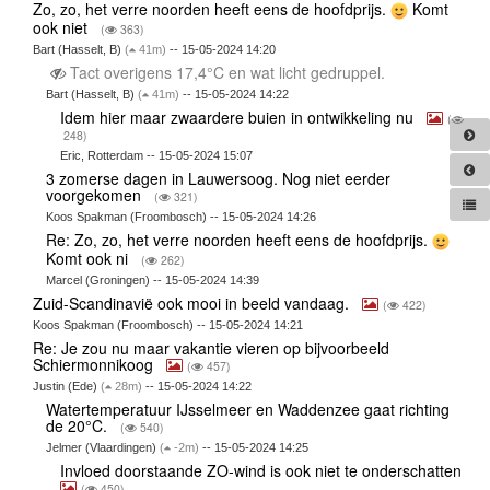
Zo, zo, het verre noorden heeft eens de hoofdprijs.
Komt
ook niet
(
363)
Bart (Hasselt, B)
(
41m)
-- 15-05-2024 14:20
Tact overigens 17,4°C en wat licht gedruppel.
Bart (Hasselt, B)
(
41m)
-- 15-05-2024 14:22
Idem hier maar zwaardere buien in ontwikkeling nu
(
248)
Eric, Rotterdam -- 15-05-2024 15:07
3 zomerse dagen in Lauwersoog. Nog niet eerder
voorgekomen
(
321)
Koos Spakman (Froombosch) -- 15-05-2024 14:26
Re: Zo, zo, het verre noorden heeft eens de hoofdprijs.
Komt ook ni
(
262)
Marcel (Groningen) -- 15-05-2024 14:39
Zuid-Scandinavië ook mooi in beeld vandaag.
(
422)
Koos Spakman (Froombosch) -- 15-05-2024 14:21
Re: Je zou nu maar vakantie vieren op bijvoorbeeld
Schiermonnikoog
(
457)
Justin (Ede)
(
28m)
-- 15-05-2024 14:22
Watertemperatuur IJsselmeer en Waddenzee gaat richting
de 20°C.
(
540)
Jelmer (Vlaardingen)
(
-2m)
-- 15-05-2024 14:25
Invloed doorstaande ZO-wind is ook niet te onderschatten
(
450)