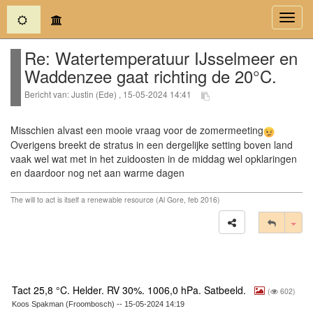
(current)
Toggl
navig
Re: Watertemperatuur IJsselmeer en
Waddenzee gaat richting de 20°C.
Bericht van: Justin (Ede) , 15-05-2024 14:41
Misschien alvast een mooie vraag voor de zomermeeting
Overigens breekt de stratus in een dergelijke setting boven land
vaak wel wat met in het zuidoosten in de middag wel opklaringen
en daardoor nog net aan warme dagen
The will to act is itself a renewable resource (Al Gore, feb 2016)
Tog
Tact 25,8 °C. Helder. RV 30%. 1006,0 hPa. Satbeeld.
(
602)
Koos Spakman (Froombosch) -- 15-05-2024 14:19