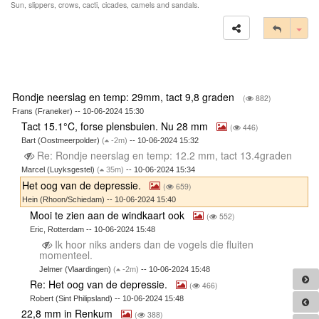
Sun, slippers, crows, cacti, cicades, camels and sandals.
Tog
Rondje neerslag en temp: 29mm, tact 9,8 graden
(
882)
Frans (Franeker) -- 10-06-2024 15:30
Tact 15.1°C, forse plensbuien. Nu 28 mm
(
446)
Bart (Oostmeerpolder)
(
-2m)
-- 10-06-2024 15:32
Re: Rondje neerslag en temp: 12.2 mm, tact 13.4graden
Marcel (Luyksgestel)
(
35m)
-- 10-06-2024 15:34
Het oog van de depressie.
(
659)
Hein (Rhoon/Schiedam) -- 10-06-2024 15:40
Mooi te zien aan de windkaart ook
(
552)
Eric, Rotterdam -- 10-06-2024 15:48
Ik hoor niks anders dan de vogels die fluiten
momenteel.
Jelmer (Vlaardingen)
(
-2m)
-- 10-06-2024 15:48
Re: Het oog van de depressie.
(
466)
Robert (Sint Philipsland) -- 10-06-2024 15:48
22,8 mm in Renkum
(
388)