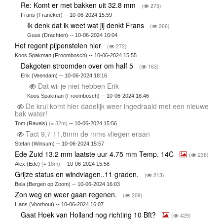
Re: Komt er met bakken uit 32.8 mm
(
275)
Frans (Franeker) -- 10-06-2024 15:59
Ik denk dat ik weet wat jij denkt Frans
(
266)
Guus (Drachten) -- 10-06-2024 16:04
Het regent pijpenstelen hier
(
272)
Koos Spakman (Froombosch) -- 10-06-2024 15:55
Dakgoten stroomden over om half 5
(
163)
Erik (Veendam) -- 10-06-2024 18:16
Dat wil je niet hebben Erik
Koos Spakman (Froombosch) -- 10-06-2024 18:46
De krul komt hier dadelijk weer ingedraaid met een nieuwe
bak water!
Tom (Ravels)
(
32m)
-- 10-06-2024 15:56
Tact 9,7 11,8mm de mms vliegen eraan
Stefan (Winsum) -- 10-06-2024 15:57
Ede Zuid 13.2 mm laatste uur 4.75 mm Temp. 14C
(
236)
Alex (Ede)
(
18m)
-- 10-06-2024 15:58
Grijze status en windvlagen..11 graden.
(
213)
Bela (Bergen op Zoom) -- 10-06-2024 16:03
Zon weg en weer gaan regenen.
(
209)
Hans (Voorhout) -- 10-06-2024 16:07
Gaat Hoek van Holland nog richting 10 Bft?
(
429)