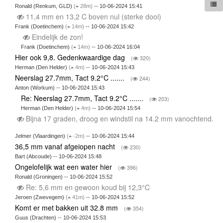
Ronald (Renkum, GLD)
(
28m)
-- 10-06-2024 15:41
11,4 mm en 13,2 C boven nul (sterke dooi)
Frank (Doetinchem)
(
14m)
-- 10-06-2024 15:42
Eindelijk de zon!
Frank (Doetinchem)
(
14m)
-- 10-06-2024 16:04
Hier ook 9,8. Gedenkwaardige dag
(
320)
Herman (Den Helder)
(
4m)
-- 10-06-2024 15:43
Neerslag 27.7mm, Tact 9.2°C .......
(
244)
Anton (Workum) -- 10-06-2024 15:43
Re: Neerslag 27.7mm, Tact 9.2°C .......
(
203)
Herman (Den Helder)
(
4m)
-- 10-06-2024 15:54
Bijna 17 graden, droog en windstil na 14.2 mm vanochtend.
Jelmer (Vlaardingen)
(
-2m)
-- 10-06-2024 15:44
36,5 mm vanaf afgeiopen nacht
(
230)
Bart (Abcoude) -- 10-06-2024 15:48
Ongelofelijk wat een water hier
(
396)
Ronald (Groningen) -- 10-06-2024 15:52
Re: 5,6 mm en gewoon koud bij 12,3°C
Jeroen (Zwevegem)
(
41m)
-- 10-06-2024 15:52
Komt er met bakken uit 32.8 mm
(
354)
Guus (Drachten) -- 10-06-2024 15:53