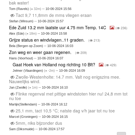
bak water!
Tom (Ravels)
(
32m)
-- 10-06-2024 15:56
Tact 9,7 11,8mm de mms vliegen eraan
Stefan (Winsum) -- 10-06-2024 15:57
Ede Zuid 13.2 mm laatste uur 4.75 mm Temp. 14C
(
236)
Alex (Ede)
(
18m)
-- 10-06-2024 15:58
Grijze status en windvlagen..11 graden.
(
213)
Bela (Bergen op Zoom) -- 10-06-2024 16:03
Zon weg en weer gaan regenen.
(
209)
Hans (Voorhout) -- 10-06-2024 16:07
Gaat Hoek van Holland nog richting 10 Bft?
(
429)
Jelmer (Vlaardingen)
(
-2m)
-- 10-06-2024 16:09
Zwolle-Westenholte: 14.7 mm. Valt nog enigszins mee.
Nauwelijks wind.
Jan (Zwolle)
(
1m)
-- 10-06-2024 16:10
Flinke regenval met pittige windstoten hier nu! 24,8 mm tot
nu toe
Martijn(Stellendam) -- 10-06-2024 16:12
25,1 mm, tact 10,5 °C; natste dag v/h jaar tot nu toe
Marcel (Groningen) -- 10-06-2024 16:15
5mm, niks bijzonder dus
Sam (Diksmuide) -- 10-06-2024 17:57