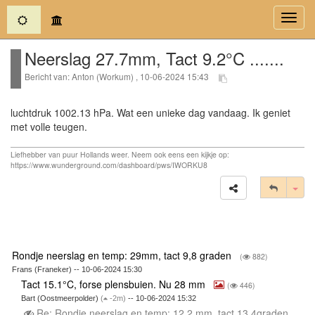
(current)
Toggl
navig
Neerslag 27.7mm, Tact 9.2°C .......
Bericht van: Anton (Workum) , 10-06-2024 15:43
luchtdruk 1002.13 hPa. Wat een unieke dag vandaag. Ik geniet
met volle teugen.
Liefhebber van puur Hollands weer. Neem ook eens een kijkje op:
https://www.wunderground.com/dashboard/pws/IWORKU8
Tog
Rondje neerslag en temp: 29mm, tact 9,8 graden
(
882)
Frans (Franeker) -- 10-06-2024 15:30
Tact 15.1°C, forse plensbuien. Nu 28 mm
(
446)
Bart (Oostmeerpolder)
(
-2m)
-- 10-06-2024 15:32
Re: Rondje neerslag en temp: 12.2 mm, tact 13.4graden