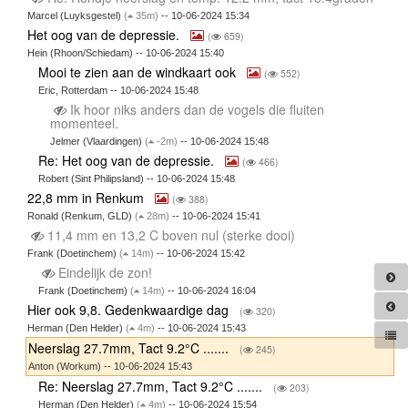
Marcel (Luyksgestel)
(
35m)
-- 10-06-2024 15:34
Het oog van de depressie.
(
659)
Hein (Rhoon/Schiedam) -- 10-06-2024 15:40
Mooi te zien aan de windkaart ook
(
552)
Eric, Rotterdam -- 10-06-2024 15:48
Ik hoor niks anders dan de vogels die fluiten
momenteel.
Jelmer (Vlaardingen)
(
-2m)
-- 10-06-2024 15:48
Re: Het oog van de depressie.
(
466)
Robert (Sint Philipsland) -- 10-06-2024 15:48
22,8 mm in Renkum
(
388)
Ronald (Renkum, GLD)
(
28m)
-- 10-06-2024 15:41
11,4 mm en 13,2 C boven nul (sterke dooi)
Frank (Doetinchem)
(
14m)
-- 10-06-2024 15:42
Eindelijk de zon!
Frank (Doetinchem)
(
14m)
-- 10-06-2024 16:04
Hier ook 9,8. Gedenkwaardige dag
(
320)
Herman (Den Helder)
(
4m)
-- 10-06-2024 15:43
Neerslag 27.7mm, Tact 9.2°C .......
(
245)
Anton (Workum) -- 10-06-2024 15:43
Re: Neerslag 27.7mm, Tact 9.2°C .......
(
203)
Herman (Den Helder)
(
4m)
-- 10-06-2024 15:54