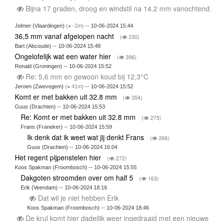
Bijna 17 graden, droog en windstil na 14.2 mm vanochtend.
Jelmer (Vlaardingen)
(
-2m)
-- 10-06-2024 15:44
36,5 mm vanaf afgeiopen nacht
(
230)
Bart (Abcoude) -- 10-06-2024 15:48
Ongelofelijk wat een water hier
(
396)
Ronald (Groningen) -- 10-06-2024 15:52
Re: 5,6 mm en gewoon koud bij 12,3°C
Jeroen (Zwevegem)
(
41m)
-- 10-06-2024 15:52
Komt er met bakken uit 32.8 mm
(
354)
Guus (Drachten) -- 10-06-2024 15:53
Re: Komt er met bakken uit 32.8 mm
(
275)
Frans (Franeker) -- 10-06-2024 15:59
Ik denk dat ik weet wat jij denkt Frans
(
266)
Guus (Drachten) -- 10-06-2024 16:04
Het regent pijpenstelen hier
(
272)
Koos Spakman (Froombosch) -- 10-06-2024 15:55
Dakgoten stroomden over om half 5
(
163)
Erik (Veendam) -- 10-06-2024 18:16
Dat wil je niet hebben Erik
Koos Spakman (Froombosch) -- 10-06-2024 18:46
De krul komt hier dadelijk weer ingedraaid met een nieuwe