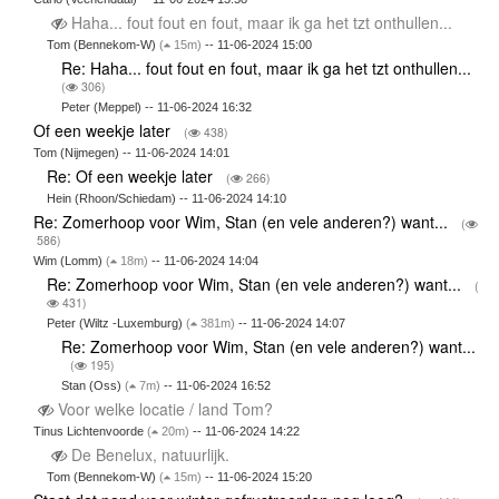
Haha... fout fout en fout, maar ik ga het tzt onthullen...
Tom (Bennekom-W)
(
15m)
-- 11-06-2024 15:00
Re: Haha... fout fout en fout, maar ik ga het tzt onthullen...
(
306)
Peter (Meppel) -- 11-06-2024 16:32
Of een weekje later
(
438)
Tom (Nijmegen) -- 11-06-2024 14:01
Re: Of een weekje later
(
266)
Hein (Rhoon/Schiedam) -- 11-06-2024 14:10
Re: Zomerhoop voor Wim, Stan (en vele anderen?) want...
(
586)
Wim (Lomm)
(
18m)
-- 11-06-2024 14:04
Re: Zomerhoop voor Wim, Stan (en vele anderen?) want...
(
431)
Peter (Wiltz -Luxemburg)
(
381m)
-- 11-06-2024 14:07
Re: Zomerhoop voor Wim, Stan (en vele anderen?) want...
(
195)
Stan (Oss)
(
7m)
-- 11-06-2024 16:52
Voor welke locatie / land Tom?
Tinus Lichtenvoorde
(
20m)
-- 11-06-2024 14:22
De Benelux, natuurlijk.
Tom (Bennekom-W)
(
15m)
-- 11-06-2024 15:20