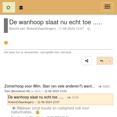
(current)
Toggl
navig
De wanhoop slaat nu echt toe .....
Bericht van: Robert(Vlaardingen) , 11-06-2024 13:07
Het weer kun je verwachten, voorspellen kan niemand.
Tog
Zomerhoop voor Wim, Stan (en vele anderen?) want...
(
2265)
Tom (Bennekom-W)
(
15m)
-- 11-06-2024 13:03
De wanhoop slaat nu echt toe .....
(
1215)
Robert(Vlaardingen) -- 11-06-2024 13:07
Blijkbaar zorgt koude en nattigheid ook voor
hallucinaties...