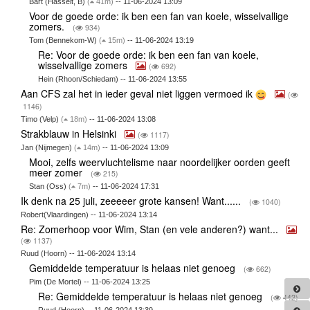
Bart (Hasselt, B)
(
41m)
-- 11-06-2024 13:09
Voor de goede orde: ik ben een fan van koele, wisselvallige
zomers.
(
934)
Tom (Bennekom-W)
(
15m)
-- 11-06-2024 13:19
Re: Voor de goede orde: ik ben een fan van koele,
wisselvallige zomers
(
692)
Hein (Rhoon/Schiedam) -- 11-06-2024 13:55
Aan CFS zal het in ieder geval niet liggen vermoed ik
(
1146)
Timo (Velp)
(
18m)
-- 11-06-2024 13:08
Strakblauw in Helsinki
(
1117)
Jan (Nijmegen)
(
14m)
-- 11-06-2024 13:09
Mooi, zelfs weervluchtelisme naar noordelijker oorden geeft
meer zomer
(
215)
Stan (Oss)
(
7m)
-- 11-06-2024 17:31
Ik denk na 25 juli, zeeeeer grote kansen! Want......
(
1040)
Robert(Vlaardingen) -- 11-06-2024 13:14
Re: Zomerhoop voor Wim, Stan (en vele anderen?) want...
(
1137)
Ruud (Hoorn) -- 11-06-2024 13:14
Gemiddelde temperatuur is helaas niet genoeg
(
662)
Pim (De Mortel) -- 11-06-2024 13:25
Re: Gemiddelde temperatuur is helaas niet genoeg
(
442)