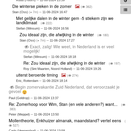
Ruud (Hoorn) -- 11-06-2024 13:39
Die winterse pieken in de zomer
(
362)
Stan (Oss)
(
7m)
-- 11-06-2024 16:47
Met gelijke dalen in de winter gem -5 stiekem zijn we
landklimaat
(
222)
Stefan (Winsum) -- 11-06-2024 16:56
Zou ideaal zijn, die afwijking in de winter
(
180)
Stan (Oss)
(
7m)
-- 11-06-2024 17:27
Exact, zalig! Wie weet, in Nederland is er veel
mogelijk!
Stefan (Winsum) -- 11-06-2024 18:18
Re: Zou ideaal zijn, die afwijking in de winter
(
197)
Roy (Sint Maarten, Noord Holland) -- 11-06-2024 19:26
uiterst beroerde timing
(
274)
Eric, Rotterdam -- 11-06-2024 18:14
Begin zomervakantie Zuid Nederland, dat veroorzaakt je
gevoel
Paul (Geldrop) -- 11-06-2024 13:37
Re: Zomerhoop voor Wim, Stan (en vele anderen?) want...
(
383)
Peter (Meppel) -- 11-06-2024 13:50
Mollentheorie, Enkhuizer almanak, maandstand? vertel eens
(
527)
Carlo (Veenendaal) -- 11-06-2024 13:58