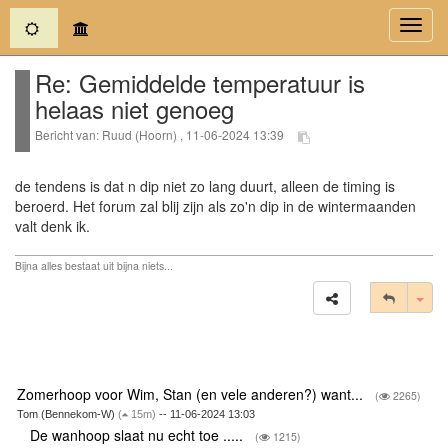
(current)
Toggl
navig
Re: Gemiddelde temperatuur is
helaas niet genoeg
Bericht van: Ruud (Hoorn) , 11-06-2024 13:39
de tendens is dat n dip niet zo lang duurt, alleen de timing is
beroerd. Het forum zal blij zijn als zo'n dip in de wintermaanden
valt denk ik.
Bijna alles bestaat uit bijna niets...
Tog
Zomerhoop voor Wim, Stan (en vele anderen?) want...
(
2265)
Tom (Bennekom-W)
(
15m)
-- 11-06-2024 13:03
De wanhoop slaat nu echt toe .....
(
1215)