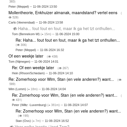
383)
Peter (Meppel) -- 11-06-2024 13:50
Mollentheorie, Enkhuizer almanak, maandstand? vertel eens
(
528)
Carlo (Veenendaal) -- 11-06-2024 13:58
Haha... fout fout en fout, maar ik ga het tzt onthullen...
Tom (Bennekom-W)
(
15m)
-- 11-06-2024 15:00
Re: Haha... fout fout en fout, maar ik ga het tzt onthullen...
(
306)
Peter (Meppel) -- 11-06-2024 16:32
Of een weekje later
(
438)
Tom (Nijmegen) -- 11-06-2024 14:01
Re: Of een weekje later
(
267)
Hein (Rhoon/Schiedam) -- 11-06-2024 14:10
Re: Zomerhoop voor Wim, Stan (en vele anderen?) want...
(
589)
Wim (Lomm)
(
18m)
-- 11-06-2024 14:04
Re: Zomerhoop voor Wim, Stan (en vele anderen?) want...
(
431)
Peter (Wiltz -Luxemburg)
(
381m)
-- 11-06-2024 14:07
Re: Zomerhoop voor Wim, Stan (en vele anderen?) want...
(
195)
Stan (Oss)
(
7m)
-- 11-06-2024 16:52
Voor welke locatie / land Tom?