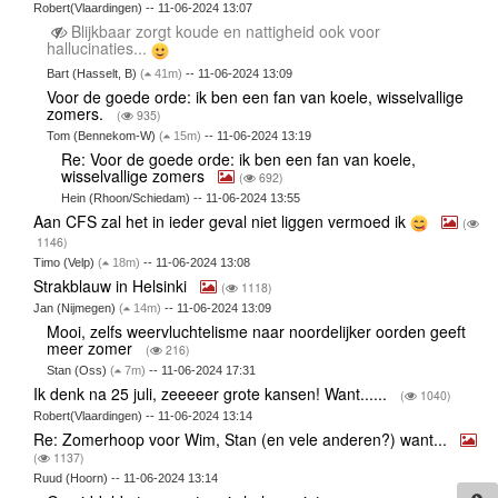
Robert(Vlaardingen) -- 11-06-2024 13:07
Blijkbaar zorgt koude en nattigheid ook voor
hallucinaties...
Bart (Hasselt, B)
(
41m)
-- 11-06-2024 13:09
Voor de goede orde: ik ben een fan van koele, wisselvallige
zomers.
(
935)
Tom (Bennekom-W)
(
15m)
-- 11-06-2024 13:19
Re: Voor de goede orde: ik ben een fan van koele,
wisselvallige zomers
(
692)
Hein (Rhoon/Schiedam) -- 11-06-2024 13:55
Aan CFS zal het in ieder geval niet liggen vermoed ik
(
1146)
Timo (Velp)
(
18m)
-- 11-06-2024 13:08
Strakblauw in Helsinki
(
1118)
Jan (Nijmegen)
(
14m)
-- 11-06-2024 13:09
Mooi, zelfs weervluchtelisme naar noordelijker oorden geeft
meer zomer
(
216)
Stan (Oss)
(
7m)
-- 11-06-2024 17:31
Ik denk na 25 juli, zeeeeer grote kansen! Want......
(
1040)
Robert(Vlaardingen) -- 11-06-2024 13:14
Re: Zomerhoop voor Wim, Stan (en vele anderen?) want...
(
1137)
Ruud (Hoorn) -- 11-06-2024 13:14