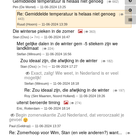
Gemiddelde temperatuur is helaas niet genoeg
(
662)
Pim (De Mortel) -- 11-06-2024 13:25
Re: Gemiddelde temperatuur is helaas niet genoeg
(
443)
Ruud (Hoorn) -- 11-06-2024 13:39
Die winterse pieken in de zomer
(
363)
Stan (Oss)
(
7m)
-- 11-06-2024 16:47
Met gelijke dalen in de winter gem -5 stiekem zijn we
landklimaat
(
224)
Stefan (Winsum) -- 11-06-2024 16:56
Zou ideaal zijn, die afwijking in de winter
(
182)
Stan (Oss)
(
7m)
-- 11-06-2024 17:27
Exact, zalig! Wie weet, in Nederland is er veel
mogelijk!
Stefan (Winsum) -- 11-06-2024 18:18
Re: Zou ideaal zijn, die afwijking in de winter
(
197)
Roy (Sint Maarten, Noord Holland) -- 11-06-2024 19:26
uiterst beroerde timing
(
274)
Eric, Rotterdam -- 11-06-2024 18:14
Begin zomervakantie Zuid Nederland, dat veroorzaakt je
gevoel
Paul (Geldrop) -- 11-06-2024 13:37
Re: Zomerhoop voor Wim, Stan (en vele anderen?) want...
(