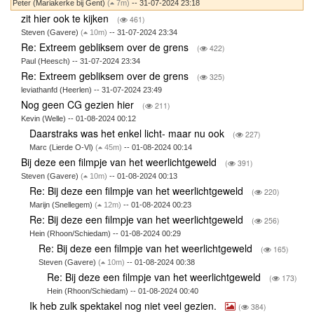
Peter (Mariakerke bij Gent)
(
7m)
-- 31-07-2024 23:18
zit hier ook te kijken
(
461)
Steven (Gavere)
(
10m)
-- 31-07-2024 23:34
Re: Extreem gebliksem over de grens
(
422)
Paul (Heesch) -- 31-07-2024 23:34
Re: Extreem gebliksem over de grens
(
325)
leviathanfd (Heerlen) -- 31-07-2024 23:49
Nog geen CG gezien hier
(
211)
Kevin (Welle) -- 01-08-2024 00:12
Daarstraks was het enkel licht- maar nu ook
(
227)
Marc (Lierde O-Vl)
(
45m)
-- 01-08-2024 00:14
Bij deze een filmpje van het weerlichtgeweld
(
391)
Steven (Gavere)
(
10m)
-- 01-08-2024 00:13
Re: Bij deze een filmpje van het weerlichtgeweld
(
220)
Marijn (Snellegem)
(
12m)
-- 01-08-2024 00:23
Re: Bij deze een filmpje van het weerlichtgeweld
(
256)
Hein (Rhoon/Schiedam) -- 01-08-2024 00:29
Re: Bij deze een filmpje van het weerlichtgeweld
(
165)
Steven (Gavere)
(
10m)
-- 01-08-2024 00:38
Re: Bij deze een filmpje van het weerlichtgeweld
(
173)
Hein (Rhoon/Schiedam) -- 01-08-2024 00:40
Ik heb zulk spektakel nog niet veel gezien.
(
384)