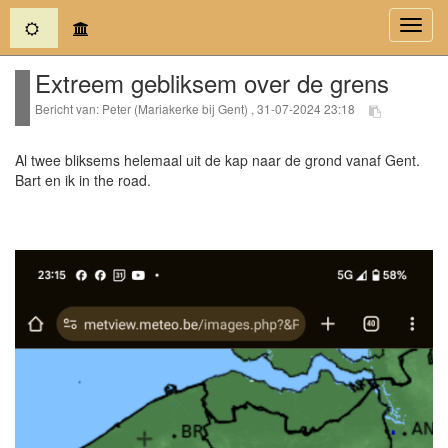
(current)
Toggl
navig
Extreem gebliksem over de grens
Bericht van: Peter (Mariakerke bij Gent) , 31-07-2024 23:18
Al twee bliksems helemaal uit de kap naar de grond vanaf Gent.
Bart en ik in the road.