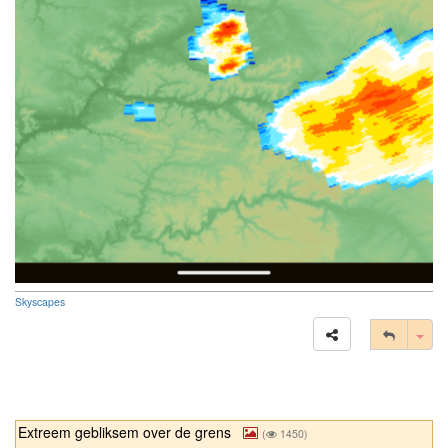
Skyscapes
Tog
Extreem gebliksem over de grens
(
1450)