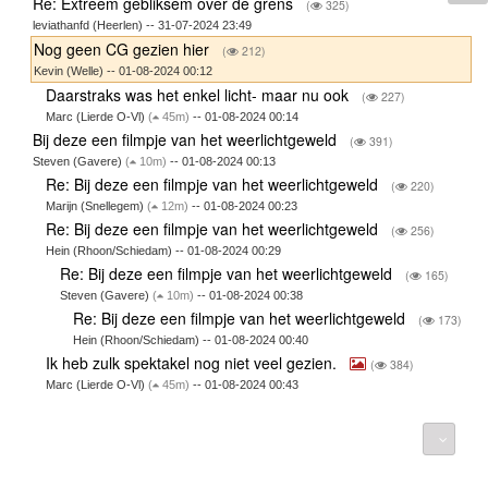
Re: Extreem gebliksem over de grens
(
325)
leviathanfd (Heerlen) -- 31-07-2024 23:49
Nog geen CG gezien hier
(
212)
Kevin (Welle) -- 01-08-2024 00:12
Daarstraks was het enkel licht- maar nu ook
(
227)
Marc (Lierde O-Vl)
(
45m)
-- 01-08-2024 00:14
Bij deze een filmpje van het weerlichtgeweld
(
391)
Steven (Gavere)
(
10m)
-- 01-08-2024 00:13
Re: Bij deze een filmpje van het weerlichtgeweld
(
220)
Marijn (Snellegem)
(
12m)
-- 01-08-2024 00:23
Re: Bij deze een filmpje van het weerlichtgeweld
(
256)
Hein (Rhoon/Schiedam) -- 01-08-2024 00:29
Re: Bij deze een filmpje van het weerlichtgeweld
(
165)
Steven (Gavere)
(
10m)
-- 01-08-2024 00:38
Re: Bij deze een filmpje van het weerlichtgeweld
(
173)
Hein (Rhoon/Schiedam) -- 01-08-2024 00:40
Ik heb zulk spektakel nog niet veel gezien.
(
384)
Marc (Lierde O-Vl)
(
45m)
-- 01-08-2024 00:43