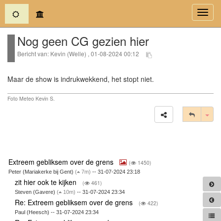
(current)
Toggl
navig
Nog geen CG gezien hier
Bericht van: Kevin (Welle) , 01-08-2024 00:12
Maar de show is indrukwekkend, het stopt niet.
Foto Meteo Kevin S.
Tog
Extreem gebliksem over de grens
(
1450)
Peter (Mariakerke bij Gent)
(
7m)
-- 31-07-2024 23:18
zit hier ook te kijken
(
461)
Steven (Gavere)
(
10m)
-- 31-07-2024 23:34
Re: Extreem gebliksem over de grens
(
422)
Paul (Heesch) -- 31-07-2024 23:34