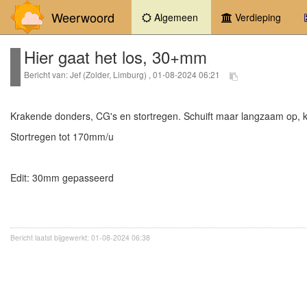
Weerwoord
(current)
Algemeen
Verdieping
Hier gaat het los, 30+mm
Bericht van: Jef (Zolder, Limburg) , 01-08-2024 06:21
Krakende donders, CG's en stortregen. Schuift maar langzaam op, k
Stortregen tot 170mm/u
Edit: 30mm gepasseerd
Bericht laatst bijgewerkt: 01-08-2024 06:38