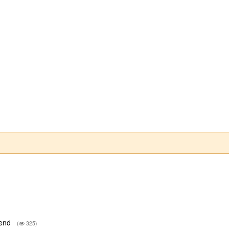
tend
(
325)