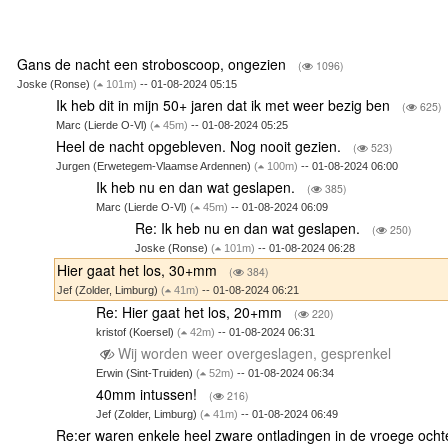
Gans de nacht een stroboscoop, ongezien
(
1096)
Joske (Ronse)
(
101m)
-- 01-08-2024 05:15
Ik heb dit in mijn 50+ jaren dat ik met weer bezig ben
(
625)
Marc (Lierde O-Vl)
(
45m)
-- 01-08-2024 05:25
Heel de nacht opgebleven. Nog nooit gezien.
(
523)
Jurgen (Erwetegem-Vlaamse Ardennen)
(
100m)
-- 01-08-2024 06:00
Ik heb nu en dan wat geslapen.
(
385)
Marc (Lierde O-Vl)
(
45m)
-- 01-08-2024 06:09
Re: Ik heb nu en dan wat geslapen.
(
250)
Joske (Ronse)
(
101m)
-- 01-08-2024 06:28
Hier gaat het los, 30+mm
(
384)
Jef (Zolder, Limburg)
(
41m)
-- 01-08-2024 06:21
Re: Hier gaat het los, 20+mm
(
220)
kristof (Koersel)
(
42m)
-- 01-08-2024 06:31
Wij worden weer overgeslagen, gesprenkel
Erwin (Sint-Truiden)
(
52m)
-- 01-08-2024 06:34
40mm intussen!
(
216)
Jef (Zolder, Limburg)
(
41m)
-- 01-08-2024 06:49
Re:er waren enkele heel zware ontladingen in de vroege och