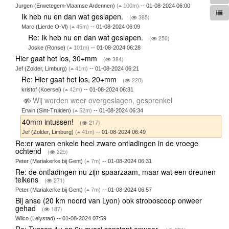
Jurgen (Erwetegem-Vlaamse Ardennen)
(
100m)
-- 01-08-2024 06:00
Ik heb nu en dan wat geslapen.
(
385)
Marc (Lierde O-Vl)
(
45m)
-- 01-08-2024 06:09
Re: Ik heb nu en dan wat geslapen.
(
250)
Joske (Ronse)
(
101m)
-- 01-08-2024 06:28
Hier gaat het los, 30+mm
(
384)
Jef (Zolder, Limburg)
(
41m)
-- 01-08-2024 06:21
Re: Hier gaat het los, 20+mm
(
220)
kristof (Koersel)
(
42m)
-- 01-08-2024 06:31
Wij worden weer overgeslagen, gesprenkel
Erwin (Sint-Truiden)
(
52m)
-- 01-08-2024 06:34
40mm intussen!
(
217)
Jef (Zolder, Limburg)
(
41m)
-- 01-08-2024 06:49
Re:er waren enkele heel zware ontladingen in de vroege
ochtend
(
325)
Peter (Mariakerke bij Gent)
(
7m)
-- 01-08-2024 06:31
Re: de ontladingen nu zijn spaarzaam, maar wat een dreunen
telkens
(
271)
Peter (Mariakerke bij Gent)
(
7m)
-- 01-08-2024 06:57
Bij anse (20 km noord van Lyon) ook stroboscoop onweer
gehad
(
187)
Wilco (Lelystad) -- 01-08-2024 07:59
Re: Tussen 1u en 6u quasi constant onweer.