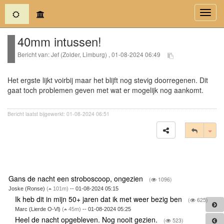
(current)
Toggl
navig
40mm intussen!
Bericht van: Jef (Zolder, Limburg) , 01-08-2024 06:49
Het ergste lijkt voirbij maar het blijft nog stevig doorregenen. Dit
gaat toch problemen geven met wat er mogelijk nog aankomt.
Bericht laatst bijgewerkt: 01-08-2024 06:51
Tog
Gans de nacht een stroboscoop, ongezien
(
1096)
Joske (Ronse)
(
101m)
-- 01-08-2024 05:15
Ik heb dit in mijn 50+ jaren dat ik met weer bezig ben
(
625)
Marc (Lierde O-Vl)
(
45m)
-- 01-08-2024 05:25
Heel de nacht opgebleven. Nog nooit gezien.
(
523)