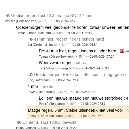
Goeiemorgen Tact 20.2, matige NO, 2.7 mm.
Wouter (Heist aan zee)
(
1m)
-- 01-08-2024 06:38
Goedemorgen! veel gedonder te horen, zwaar onweer net te
Tomas (Dilsen-Stokkem)
(
35m)
-- 01-08-2024 06:43
41mm hier, regent ineens minder hard
Jef (Zolder, Limburg)
(
41m)
-- 01-08-2024 06:54
Re: 41mm hier, regent ineens minder hard
(
Tomas (Dilsen-Stokkem)
(
35m)
-- 01-08-2024 07:14
Weer zware regen
(
147)
Jef (Zolder, Limburg)
(
41m)
-- 01-08-2024 08:38
Goedemorgen! Flinke bui i Steinbach, (nog) geen 
Eric, Rotterdam -- 01-08-2024 07:14
1 mm
(
149)
Erwin (Sint-Truiden)
(
52m)
-- 01-08-2024 07:36
Lol, een nieuwe maand een nieuwe stortvloed :
PeterF (Tongeren)
(
96m)
-- 01-08-2024 07:57
Matige regen, 5mm. Stelde uiteindelijk niet veel voor
(
Tomas (Dilsen-Stokkem)
(
35m)
-- 01-08-2024 07:44
Ochtend. Tact 18.9C, bewolkt.
Hugo (Veghel)
(
15m)
-- 01-08-2024 07:22