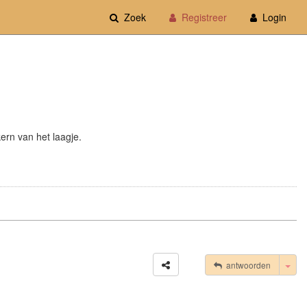
Zoek
Registreer
Login
ern van het laagje.
Tog
antwoorden