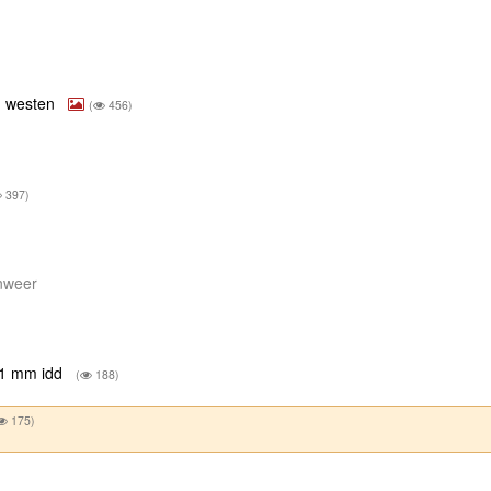
n westen
(
456)
397)
onweer
 41 mm idd
(
188)
175)