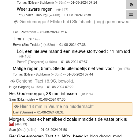
Tomas (Dilsen-Stokkem)
(
35m)
-- 01-08-2024 07:14
Weer zware regen
(
147)
Jef (Zolder, Limburg)
(
41m)
-- 01-08-2024 08:38
Goedemorgen! Flinke bui i Steinbach, (nog) geen onweer
Eric, Rotterdam -- 01-08-2024 07:14
1 mm
(
149)
Erwin (Sint-Truiden)
(
52m)
-- 01-08-2024 07:36
Lol, een nieuwe maand een nieuwe stortvloed : 41 mm idd
(
188)
PeterF (Tongeren)
(
96m)
-- 01-08-2024 07:57
Matige regen, 5mm. Stelde uiteindelijk niet veel voor
(
175)
Tomas (Dilsen-Stokkem)
(
35m)
-- 01-08-2024 07:44
Ochtend. Tact 18.9C, bewolkt.
Hugo (Veghel)
(
15m)
-- 01-08-2024 07:22
Re: Goeiemorgen, 38 mm intussen
(
276)
Sam (Diksmuide) -- 01-08-2024 07:35
Hier 18 mm in Veurne na middernacht
Bart (Veurne) -- 01-08-2024 08:31
Morgen, klassiek hemelbeeld zoals inmiddels de vaste prik is
(
313)
Stan (Oss)
(
7m)
-- 01-08-2024 07:50
Re: Goeiemorgen Tact 17, NO2, bewolkt. Nog droog, mnd