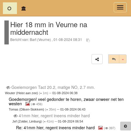
(current)
Toggl
navig
Hier 18 mm in Veurne na
middernacht
Bericht van: Bart (Veurne) , 01-08-2024 08:31
Tog
Goeiemorgen Tact 20.2, matige NO, 2.7 mm.
Wouter (Heist aan zee)
(
1m)
-- 01-08-2024 06:38
Goedemorgen! veel gedonder te horen, zwaar onweer net ten
westen
(
456)
Tomas (Dilsen-Stokkem)
(
35m)
-- 01-08-2024 06:43
41mm hier, regent ineens minder hard
Jef (Zolder, Limburg)
(
41m)
-- 01-08-2024 06:54
Re: 41mm hier, regent ineens minder hard
(
397)