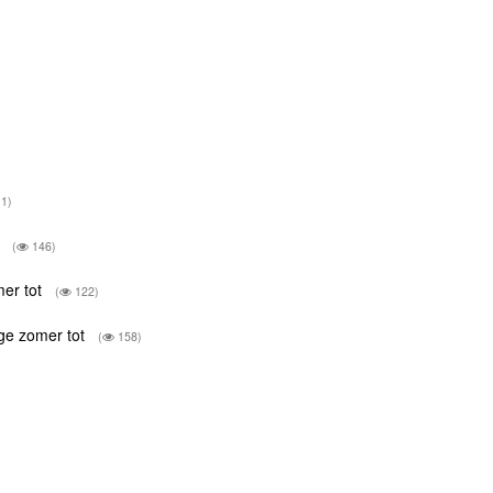
1)
t
(
146)
mer tot
(
122)
ige zomer tot
(
158)