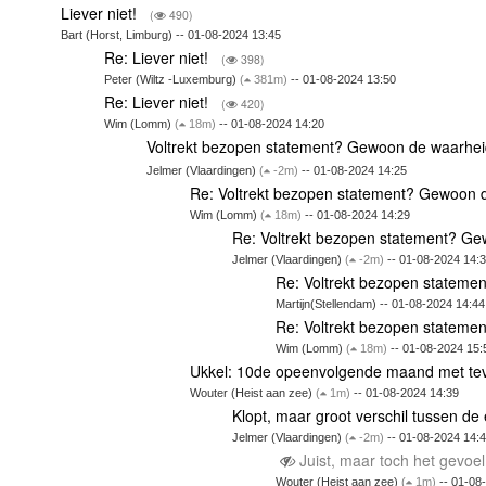
Liever niet!
(
490)
Bart (Horst, Limburg) -- 01-08-2024 13:45
Re: Liever niet!
(
398)
Peter (Wiltz -Luxemburg)
(
381m)
-- 01-08-2024 13:50
Re: Liever niet!
(
420)
Wim (Lomm)
(
18m)
-- 01-08-2024 14:20
Voltrekt bezopen statement? Gewoon de waarhei
Jelmer (Vlaardingen)
(
-2m)
-- 01-08-2024 14:25
Re: Voltrekt bezopen statement? Gewoon d
Wim (Lomm)
(
18m)
-- 01-08-2024 14:29
Re: Voltrekt bezopen statement? Ge
Jelmer (Vlaardingen)
(
-2m)
-- 01-08-2024 14:
Re: Voltrekt bezopen stateme
Martijn(Stellendam) -- 01-08-2024 14:44
Re: Voltrekt bezopen stateme
Wim (Lomm)
(
18m)
-- 01-08-2024 15:
Ukkel: 10de opeenvolgende maand met tev
Wouter (Heist aan zee)
(
1m)
-- 01-08-2024 14:39
Klopt, maar groot verschil tussen de
Jelmer (Vlaardingen)
(
-2m)
-- 01-08-2024 14:
Juist, maar toch het gevoel
Wouter (Heist aan zee)
(
1m)
-- 01-08