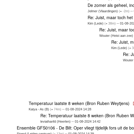
De zomer als geheel, i
Jelmer (Vlaardingen)
(
-2m)
--
Re: Juist, maar toch he
Kim (Lede)
(
38m)
-- 01-08-20
Re: Juist, maar t
Wouter (Heist aan zee
Re: Juist, 
Kim (Lede)
(
3
Re: J
Wouter
Temperatuur laatste 8 weken (Bron Ruben Weytjens)
Katya - As (B)
(
74m)
-- 01-08-2024 14:28
Re: Temperatuur laatste 8 weken (Bron Ruben W
leviathanfd (Heerlen) -- 01-08-2024 14:42
Ensemble GFS0106 - De Bilt: Oper vliegt tijdelijk fors uit de b
Sjoerd (Leiden centrum)
(
13m)
-- 01-08-2024 14:39