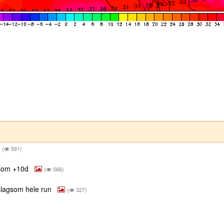
(
591)
gsom +10d
(
566)
slagsom hele run
(
327)