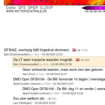
GFS06Z, voorlopig blijft hogedruk dominant.
(
1779)
Bart (Oostmeerpolder)
(
-2m)
-- 01-08-2024 12:25
Op LT weer tropische waarden mogelijk.
(
986)
Bart (Oostmeerpolder)
(
-2m)
-- 01-08-2024 12:35
Geen verkeerde kaarten, maar eerst zien dan geloven
Stan (Oss)
(
7m)
-- 01-08-2024 12:37
DMO Oper GFS0106 - De Bilt: komende 10 dagen | neersla
Sjoerd (Leiden centrum)
(
13m)
-- 01-08-2024 12:47
DMO Oper GFS0106 - De Bilt: dag 11 en verder | neer
Sjoerd (Leiden centrum)
(
13m)
-- 01-08-2024 13:15
Zou zeer welkom zijn
(
372)
Lars (Harlingen) -- 01-08-2024 13:28