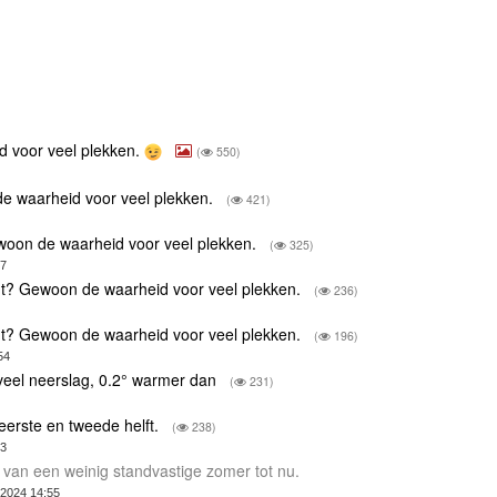
d voor veel plekken.
(
550)
e waarheid voor veel plekken.
(
421)
woon de waarheid voor veel plekken.
(
325)
37
nt? Gewoon de waarheid voor veel plekken.
(
236)
nt? Gewoon de waarheid voor veel plekken.
(
196)
54
eel neerslag, 0.2° warmer dan
(
231)
 eerste en tweede helft.
(
238)
43
 van een weinig standvastige zomer tot nu.
-2024 14:55