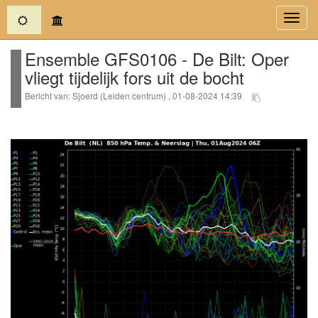
(current)
Toggl
navig
Ensemble GFS0106 - De Bilt: Oper
vliegt tijdelijk fors uit de bocht
Bericht van: Sjoerd (Leiden centrum) , 01-08-2024 14:39