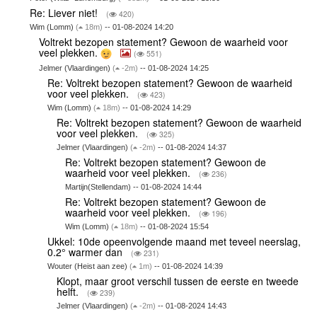
Re: Liever niet!
(
420)
Wim (Lomm)
(
18m)
-- 01-08-2024 14:20
Voltrekt bezopen statement? Gewoon de waarheid voor
veel plekken.
(
551)
Jelmer (Vlaardingen)
(
-2m)
-- 01-08-2024 14:25
Re: Voltrekt bezopen statement? Gewoon de waarheid
voor veel plekken.
(
423)
Wim (Lomm)
(
18m)
-- 01-08-2024 14:29
Re: Voltrekt bezopen statement? Gewoon de waarheid
voor veel plekken.
(
325)
Jelmer (Vlaardingen)
(
-2m)
-- 01-08-2024 14:37
Re: Voltrekt bezopen statement? Gewoon de
waarheid voor veel plekken.
(
236)
Martijn(Stellendam) -- 01-08-2024 14:44
Re: Voltrekt bezopen statement? Gewoon de
waarheid voor veel plekken.
(
196)
Wim (Lomm)
(
18m)
-- 01-08-2024 15:54
Ukkel: 10de opeenvolgende maand met teveel neerslag,
0.2° warmer dan
(
231)
Wouter (Heist aan zee)
(
1m)
-- 01-08-2024 14:39
Klopt, maar groot verschil tussen de eerste en tweede
helft.
(
239)
Jelmer (Vlaardingen)
(
-2m)
-- 01-08-2024 14:43