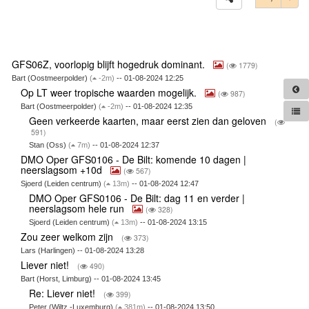
GFS06Z, voorlopig blijft hogedruk dominant.
(
1779)
Bart (Oostmeerpolder)
(
-2m)
-- 01-08-2024 12:25
Op LT weer tropische waarden mogelijk.
(
987)
Bart (Oostmeerpolder)
(
-2m)
-- 01-08-2024 12:35
Geen verkeerde kaarten, maar eerst zien dan geloven
(
591)
Stan (Oss)
(
7m)
-- 01-08-2024 12:37
DMO Oper GFS0106 - De Bilt: komende 10 dagen |
neerslagsom +10d
(
567)
Sjoerd (Leiden centrum)
(
13m)
-- 01-08-2024 12:47
DMO Oper GFS0106 - De Bilt: dag 11 en verder |
neerslagsom hele run
(
328)
Sjoerd (Leiden centrum)
(
13m)
-- 01-08-2024 13:15
Zou zeer welkom zijn
(
373)
Lars (Harlingen) -- 01-08-2024 13:28
Liever niet!
(
490)
Bart (Horst, Limburg) -- 01-08-2024 13:45
Re: Liever niet!
(
399)
Peter (Wiltz -Luxemburg)
(
381m)
-- 01-08-2024 13:50