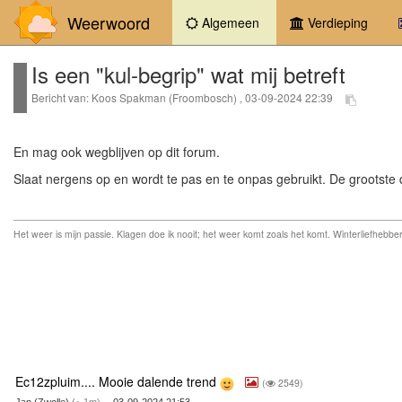
Weerwoord
(current)
Algemeen
Verdieping
Is een "kul-begrip" wat mij betreft
Bericht van: Koos Spakman (Froombosch) , 03-09-2024 22:39
En mag ook wegblijven op dit forum.
Slaat nergens op en wordt te pas en te onpas gebruikt. De grootste
Het weer is mijn passie. Klagen doe ik nooit; het weer komt zoals het komt. Winterliefhebber
Ec12zpluim.... Mooie dalende trend
(
2549)
Jan (Zwolle)
(
1m)
-- 03-09-2024 21:53