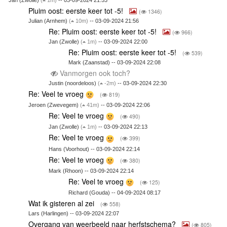
Pluim oost: eerste keer tot -5!
(
1346)
Julian (Arnhem)
(
10m)
-- 03-09-2024 21:56
Re: Pluim oost: eerste keer tot -5!
(
966)
Jan (Zwolle)
(
1m)
-- 03-09-2024 22:00
Re: Pluim oost: eerste keer tot -5!
(
539)
Mark (Zaanstad) -- 03-09-2024 22:08
Vanmorgen ook toch?
Justin (noordeloos)
(
-2m)
-- 03-09-2024 22:30
Re: Veel te vroeg
(
819)
Jeroen (Zwevegem)
(
41m)
-- 03-09-2024 22:06
Re: Veel te vroeg
(
490)
Jan (Zwolle)
(
1m)
-- 03-09-2024 22:13
Re: Veel te vroeg
(
399)
Hans (Voorhout) -- 03-09-2024 22:14
Re: Veel te vroeg
(
380)
Mark (Rhoon) -- 03-09-2024 22:14
Re: Veel te vroeg
(
125)
Richard (Gouda) -- 04-09-2024 08:17
Wat ik gisteren al zei
(
558)
Lars (Harlingen) -- 03-09-2024 22:07
Overgang van weerbeeld naar herfstschema?
(
805)