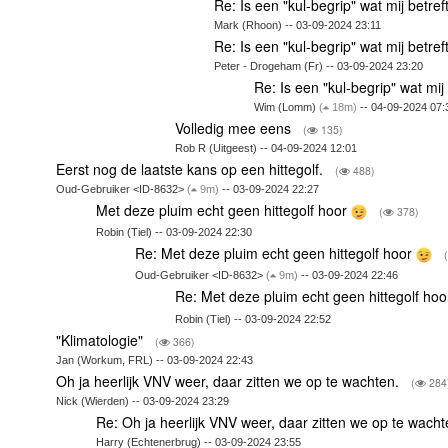
Re: Is een "kul-begrip" wat mij betref
Mark (Rhoon) -- 03-09-2024 23:11
Re: Is een "kul-begrip" wat mij betref
Peter - Drogeham (Fr) -- 03-09-2024 23:20
Re: Is een "kul-begrip" wat mij
Wim (Lomm)
(
18m)
-- 04-09-2024 07:
Volledig mee eens
(
135)
Rob R (Uitgeest) -- 04-09-2024 12:01
Eerst nog de laatste kans op een hittegolf.
(
488)
Oud-Gebruiker <ID-8632>
(
9m)
-- 03-09-2024 22:27
Met deze pluim echt geen hittegolf hoor
(
378)
Robin (Tiel) -- 03-09-2024 22:30
Re: Met deze pluim echt geen hittegolf hoor
Oud-Gebruiker <ID-8632>
(
9m)
-- 03-09-2024 22:46
Re: Met deze pluim echt geen hittegolf ho
Robin (Tiel) -- 03-09-2024 22:52
"Klimatologie"
(
366)
Jan (Workum, FRL) -- 03-09-2024 22:43
Oh ja heerlijk VNV weer, daar zitten we op te wachten.
(
284
Nick (Wierden) -- 03-09-2024 23:29
Re: Oh ja heerlijk VNV weer, daar zitten we op te wach
Harry (Echtenerbrug) -- 03-09-2024 23:55