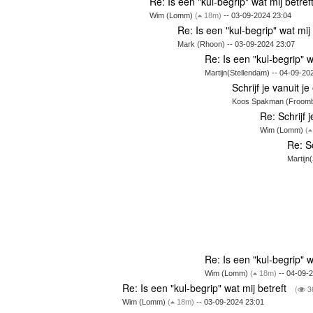
Re: Is een "kul-begrip" wat mij betref
Wim (Lomm)
(
18m)
-- 03-09-2024 23:04
Re: Is een "kul-begrip" wat mij
Mark (Rhoon) -- 03-09-2024 23:07
Re: Is een "kul-begrip" w
Martijn(Stellendam) -- 04-09-20
Schrijf je vanuit j
Koos Spakman (Froombo
Re: Schrijf 
Wim (Lomm)
(
Re: Sc
Martijn
Re: Is een "kul-begrip" w
Wim (Lomm)
(
18m)
-- 04-09-
Re: Is een "kul-begrip" wat mij betreft
(
3
Wim (Lomm)
(
18m)
-- 03-09-2024 23:01