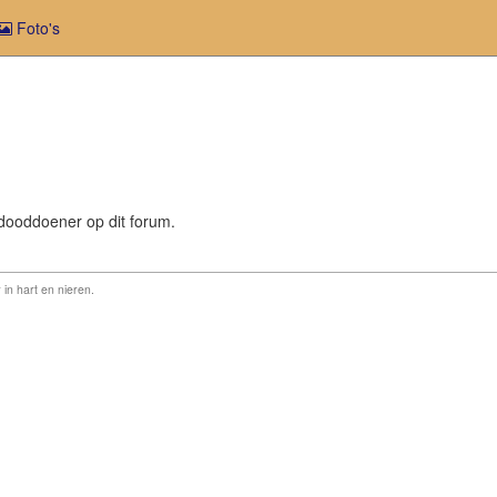
Foto's
 dooddoener op dit forum.
 in hart en nieren.