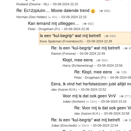
Roeland (Deurne - NL) -- 03-09-2024 22:15
Re: Ec12zpluim.... Mooie dalende trend
(
666)
Herman (Den Helder)
(
4m)
-- 03-09-2024 22:15
Kan iemand mij uitleggen…
(
682)
Peter - Drogeham (Fr) -- 03-09-2024 22:35
Is een "kul-begrip" wat mij betreft
(
544)
Koos Spakman (Froombosch) -- 03-09-2024 22:39
Re: Is een "kul-begrip" wat mij betreft
(
4
Ramon (Fortuna) -- 03-09-2024 22:49
Klopt, mee eens
(
264)
Harry (Echtenerbrug) -- 03-09-2024 23:56
Re: Klopt, mee eens
(
128)
Peter - Drogeham (Fr) -- 04-09-2024 09
Eens, ik vind het herfstseizoen juist altijd 
olav (huizen.N.H.) -- 03-09-2024 22:52
Voor mij is dat ook geen VnV
(
271
Julian (Arnhem)
(
10m)
-- 03-09-2024 23:16
Re: Voor mij is dat ook geen 
olav (huizen.N.H.) -- 03-09-2024 23:58
Re: Is een "kul-begrip" wat mij betreft
(
3
Julian (Enschede)
(
56m)
-- 03-09-2024 22:54