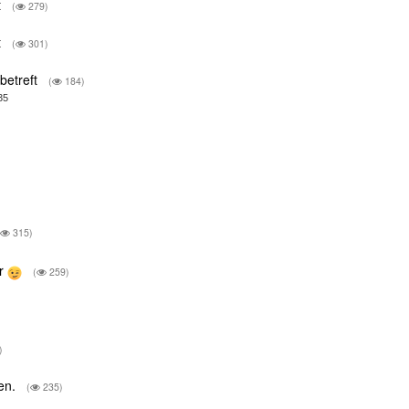
t
(
279)
t
(
301)
 betreft
(
184)
35
(
315)
or
(
259)
)
ten.
(
235)