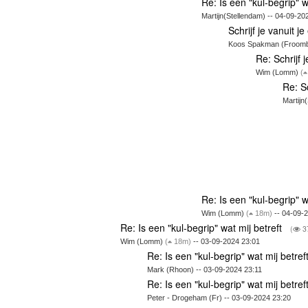
Re: Is een "kul-begrip" w
Martijn(Stellendam) -- 04-09-20
Schrijf je vanuit j
Koos Spakman (Froombo
Re: Schrijf 
Wim (Lomm)
(
Re: Sc
Martijn
Re: Is een "kul-begrip" w
Wim (Lomm)
(
18m)
-- 04-09-
Re: Is een "kul-begrip" wat mij betreft
(
3
Wim (Lomm)
(
18m)
-- 03-09-2024 23:01
Re: Is een "kul-begrip" wat mij betref
Mark (Rhoon) -- 03-09-2024 23:11
Re: Is een "kul-begrip" wat mij betref
Peter - Drogeham (Fr) -- 03-09-2024 23:20