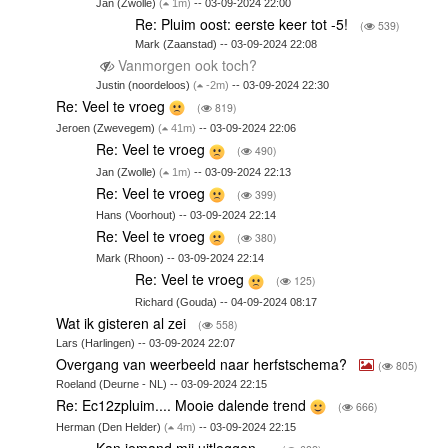
Jan (Zwolle)
(
1m)
-- 03-09-2024 22:00
Re: Pluim oost: eerste keer tot -5!
(
539)
Mark (Zaanstad) -- 03-09-2024 22:08
Vanmorgen ook toch?
Justin (noordeloos)
(
-2m)
-- 03-09-2024 22:30
Re: Veel te vroeg
(
819)
Jeroen (Zwevegem)
(
41m)
-- 03-09-2024 22:06
Re: Veel te vroeg
(
490)
Jan (Zwolle)
(
1m)
-- 03-09-2024 22:13
Re: Veel te vroeg
(
399)
Hans (Voorhout) -- 03-09-2024 22:14
Re: Veel te vroeg
(
380)
Mark (Rhoon) -- 03-09-2024 22:14
Re: Veel te vroeg
(
125)
Richard (Gouda) -- 04-09-2024 08:17
Wat ik gisteren al zei
(
558)
Lars (Harlingen) -- 03-09-2024 22:07
Overgang van weerbeeld naar herfstschema?
(
805)
Roeland (Deurne - NL) -- 03-09-2024 22:15
Re: Ec12zpluim.... Mooie dalende trend
(
666)
Herman (Den Helder)
(
4m)
-- 03-09-2024 22:15
Kan iemand mij uitleggen…