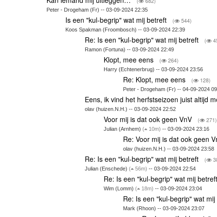
(
682)
Peter - Drogeham (Fr) -- 03-09-2024 22:35
Is een "kul-begrip" wat mij betreft
(
544)
Koos Spakman (Froombosch) -- 03-09-2024 22:39
Re: Is een "kul-begrip" wat mij betreft
(
4
Ramon (Fortuna) -- 03-09-2024 22:49
Klopt, mee eens
(
264)
Harry (Echtenerbrug) -- 03-09-2024 23:56
Re: Klopt, mee eens
(
128)
Peter - Drogeham (Fr) -- 04-09-2024 09
Eens, ik vind het herfstseizoen juist altijd 
olav (huizen.N.H.) -- 03-09-2024 22:52
Voor mij is dat ook geen VnV
(
271
Julian (Arnhem)
(
10m)
-- 03-09-2024 23:16
Re: Voor mij is dat ook geen 
olav (huizen.N.H.) -- 03-09-2024 23:58
Re: Is een "kul-begrip" wat mij betreft
(
3
Julian (Enschede)
(
56m)
-- 03-09-2024 22:54
Re: Is een "kul-begrip" wat mij betref
Wim (Lomm)
(
18m)
-- 03-09-2024 23:04
Re: Is een "kul-begrip" wat mij
Mark (Rhoon) -- 03-09-2024 23:07