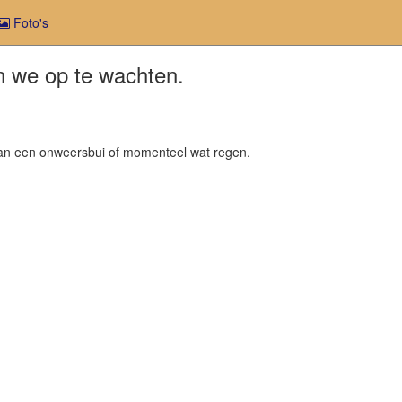
Foto's
en we op te wachten.
n dan een onweersbui of momenteel wat regen.