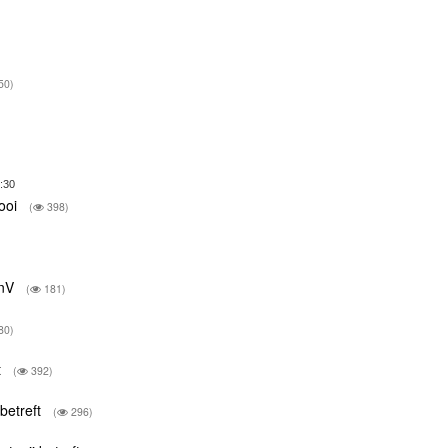
50)
:30
mooi
(
398)
)
VnV
(
181)
80)
t
(
392)
 betreft
(
296)