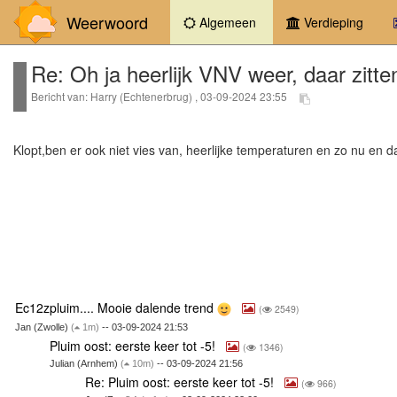
Weerwoord
(current)
Algemeen
Verdieping
Re: Oh ja heerlijk VNV weer, daar zitt
Bericht van: Harry (Echtenerbrug) , 03-09-2024 23:55
Klopt,ben er ook niet vies van, heerlijke temperaturen en zo nu e
Ec12zpluim.... Mooie dalende trend
(
2549)
Jan (Zwolle)
(
1m)
-- 03-09-2024 21:53
Pluim oost: eerste keer tot -5!
(
1346)
Julian (Arnhem)
(
10m)
-- 03-09-2024 21:56
Re: Pluim oost: eerste keer tot -5!
(
966)