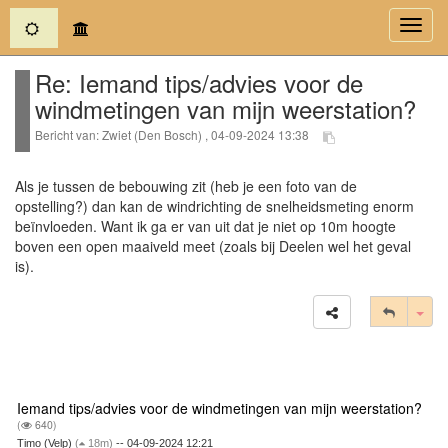
(current)
Toggl
navig
Re: Iemand tips/advies voor de
windmetingen van mijn weerstation?
Bericht van: Zwiet (Den Bosch) , 04-09-2024 13:38
Als je tussen de bebouwing zit (heb je een foto van de
opstelling?) dan kan de windrichting de snelheidsmeting enorm
beïnvloeden. Want ik ga er van uit dat je niet op 10m hoogte
boven een open maaiveld meet (zoals bij Deelen wel het geval
is).
Tog
Iemand tips/advies voor de windmetingen van mijn weerstation?
(
640)
Timo (Velp)
(
18m)
-- 04-09-2024 12:21