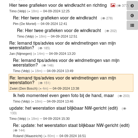
Hier twee grafieken voor de windkracht en richting
(
377)
Timo (Velp)
(
18m)
-- 04-09-2024 12:25
Re: Hier twee grafieken voor de windkracht
(
278)
Pim (De Mortel) -- 04-09-2024 12:41
Re: Hier twee grafieken voor de windkracht
(
202)
Timo (Velp)
(
18m)
-- 04-09-2024 12:51
Re: Iemand tips/advies voor de windmetingen van mijn
weerstation?
(
185)
Jan (Nijmegen)
(
14m)
-- 04-09-2024 13:20
Re: Iemand tips/advies voor de windmetingen van mijn
weerstation?
(
146)
Timo (Velp)
(
18m)
-- 04-09-2024 13:49
Re: Iemand tips/advies voor de windmetingen van mijn
weerstation?
(
151)
Zwiet (Den Bosch)
(
4m)
-- 04-09-2024 13:38
Ik heb momenteel even geen foto bij de hand, maar
(
203)
Timo (Velp)
(
18m)
-- 04-09-2024 13:46
update: het weerstation staat blijkbaar NW-gericht (edit)
(
133)
Timo (Velp)
(
18m)
-- 04-09-2024 15:30
Re: update: het weerstation staat blijkbaar NW-gericht (edit)
(
144)
Roland (Maastricht)
(
80m)
-- 04-09-2024 16:51