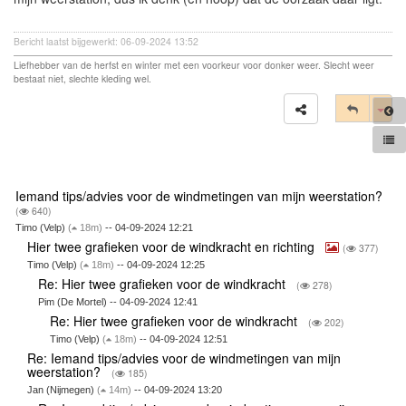
Bericht laatst bijgewerkt: 06-09-2024 13:52
Liefhebber van de herfst en winter met een voorkeur voor donker weer. Slecht weer
bestaat niet, slechte kleding wel.
Tog
Iemand tips/advies voor de windmetingen van mijn weerstation?
(
640)
Timo (Velp)
(
18m)
-- 04-09-2024 12:21
Hier twee grafieken voor de windkracht en richting
(
377)
Timo (Velp)
(
18m)
-- 04-09-2024 12:25
Re: Hier twee grafieken voor de windkracht
(
278)
Pim (De Mortel) -- 04-09-2024 12:41
Re: Hier twee grafieken voor de windkracht
(
202)
Timo (Velp)
(
18m)
-- 04-09-2024 12:51
Re: Iemand tips/advies voor de windmetingen van mijn
weerstation?
(
185)
Jan (Nijmegen)
(
14m)
-- 04-09-2024 13:20