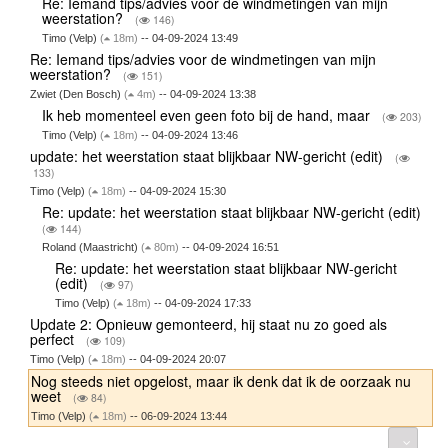
Re: Iemand tips/advies voor de windmetingen van mijn
weerstation?
(
146)
Timo (Velp)
(
18m)
-- 04-09-2024 13:49
Re: Iemand tips/advies voor de windmetingen van mijn
weerstation?
(
151)
Zwiet (Den Bosch)
(
4m)
-- 04-09-2024 13:38
Ik heb momenteel even geen foto bij de hand, maar
(
203)
Timo (Velp)
(
18m)
-- 04-09-2024 13:46
update: het weerstation staat blijkbaar NW-gericht (edit)
(
133)
Timo (Velp)
(
18m)
-- 04-09-2024 15:30
Re: update: het weerstation staat blijkbaar NW-gericht (edit)
(
144)
Roland (Maastricht)
(
80m)
-- 04-09-2024 16:51
Re: update: het weerstation staat blijkbaar NW-gericht
(edit)
(
97)
Timo (Velp)
(
18m)
-- 04-09-2024 17:33
Update 2: Opnieuw gemonteerd, hij staat nu zo goed als
perfect
(
109)
Timo (Velp)
(
18m)
-- 04-09-2024 20:07
Nog steeds niet opgelost, maar ik denk dat ik de oorzaak nu
weet
(
84)
Timo (Velp)
(
18m)
-- 06-09-2024 13:44