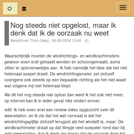
(current)
Toggl
navig
Nog steeds niet opgelost, maar ik
denk dat ik de oorzaak nu weet
Bericht van: Timo (Velp) , 06-09-2024 13:44
Waarschijnlijk moeten de windrichtings- en windkrachtmeters
gewoon even eraf gehaald worden en schoongemaakt, soms
zitten er spinnenwebjes aan. Ik heb namelijk het idee dat het niet
helemaal soepel draait. De windrichtingsmeter zet zichzelf
overigens ook steeds op een bepaalde richting als het niet waait
wat volgens mij niet helemaal klopt.
Als dit het nog steeds niet oplost dan weet ik het ook niet meer,
op internet kan ik in ieder geval niks vinden erover.
edit: Ik heb even snel een review video opgezocht over dit
weerstation, en ik zie dat het wel normaal is dat het
windrichtingspijltje zichzelf terugzet als het windstil is, maar: De
windkrachtmeter draait op dat filmpje veel soepeler rond dan bij
mijn weerstation, dus ik denk (en hoop) dat de oorzaak daar ligt.