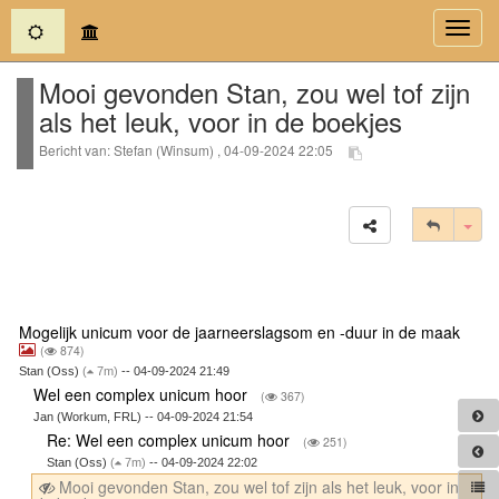
(current)
Toggl
navig
Mooi gevonden Stan, zou wel tof zijn
als het leuk, voor in de boekjes
Bericht van: Stefan (Winsum) , 04-09-2024 22:05
Tog
Mogelijk unicum voor de jaarneerslagsom en -duur in de maak
(
874)
Stan (Oss)
(
7m)
-- 04-09-2024 21:49
Wel een complex unicum hoor
(
367)
Jan (Workum, FRL) -- 04-09-2024 21:54
Re: Wel een complex unicum hoor
(
251)
Stan (Oss)
(
7m)
-- 04-09-2024 22:02
Mooi gevonden Stan, zou wel tof zijn als het leuk, voor in