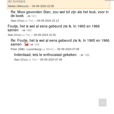
de boekjes
Stefan (Winsum) -- 04-09-2024 22:05
Re: Mooi gevonden Stan, zou wel tof zijn als het leuk, voor in
de boek
(
141)
Stan (Oss)
(
7m)
-- 04-09-2024 22:13
Foutje, het is wel al eens gebeurd zie ik. In 1965 en 1966
samen
(
189)
Stan (Oss)
(
7m)
-- 04-09-2024 22:35
Re: Foutje, het is wel al eens gebeurd zie ik. In 1965 en 1966
samen
(
123)
Peter (Wiltz -Luxemburg)
(
381m)
-- 05-09-2024 07:08
Inderdaad, iets te enthousiast gekeken
(
108)
Stan (Oss)
(
7m)
-- 05-09-2024 07:49