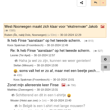
Tog
West-Noorwegen maakt zich klaar voor "ekstremvær" Jakob
(
1595)
Ruben (Ås, nabij Oslo, Noorwegen)
(
53m)
-- 30-10-2024 12:29
Ik heb Finse "aanstaan" op het tweede scherm.
(
810)
Koos Spakman (Froombosch) -- 30-10-2024 12:49
Re: Ik heb Finse "aanstaan" op het tweede scherm.
(
527)
Leonie (Ter Apel) -- 30-10-2024 12:57
Haha ja wel zo zijn, kunnen we weer genieten!
Stefan (Winsum) -- 30-10-2024 13:00
, soms valt het er zo af, maar met een beetje pech....
(
433)
Koos Spakman (Froombosch) -- 30-10-2024 13:01
Zonet mijn allereerste keer Finse
(
790)
Matthieu (Zwevegem) -- 30-10-2024 13:31
Schitterend en dit in een t-shirtje
Wouter (Heist aan zee)
(
1m)
-- 30-10-2024 13:40
In België is een t-shirt met lange mouwen?