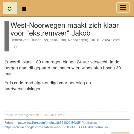
(current)
Toggl
navig
West-Noorwegen maakt zich klaar
voor "ekstremvær" Jakob
Bericht van: Ruben (Ås, nabij Oslo, Noorwegen) , 30-10-2024 12:29
Er wordt lokaal 180 mm regen binnen 24 uur verwacht. In de
bergen gaat dit gepaard met sneeuw en windstoten boven 30
m/s.
Er is code rood afgekondigd voor neerslag en
aardverschuivingen.
Bericht laatst bijgewerkt: 30-10-2024 12:36
Foto's:
https://www.flickr.com/photos/86371022@N05/
Publicaties:
https://scholar.google.com/citations?user=VHOeMu8AAAAJ&hl=no&oi=ao