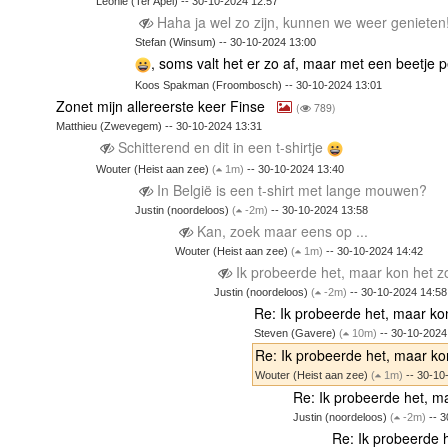
Leonie (Ter Apel) -- 30-10-2024 12:57
Haha ja wel zo zijn, kunnen we weer genieten
Stefan (Winsum) -- 30-10-2024 13:00
, soms valt het er zo af, maar met een beetje p
Koos Spakman (Froombosch) -- 30-10-2024 13:01
Zonet mijn allereerste keer Finse
(
789)
Matthieu (Zwevegem) -- 30-10-2024 13:31
Schitterend en dit in een t-shirtje
Wouter (Heist aan zee)
(
1m)
-- 30-10-2024 13:40
In België is een t-shirt met lange mouwen?
Justin (noordeloos)
(
-2m)
-- 30-10-2024 13:58
Kan, zoek maar eens op ...
Wouter (Heist aan zee)
(
1m)
-- 30-10-2024 14:42
Ik probeerde het, maar kon het zo
Justin (noordeloos)
(
-2m)
-- 30-10-2024 14:58
Re: Ik probeerde het, maar kon
Steven (Gavere)
(
10m)
-- 30-10-2024
Re: Ik probeerde het, maar kon
Wouter (Heist aan zee)
(
1m)
-- 30-10
Re: Ik probeerde het, ma
Justin (noordeloos)
(
-2m)
-- 3
Re: Ik probeerde h