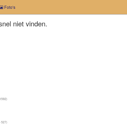
Foto's
nel niet vinden.
1592)
527)