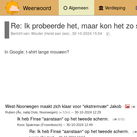
Weerwoord
(current)
Algemeen
Verdieping
Re: Ik probeerde het, maar kon het zo s
Bericht van: Wouter (Heist aan zee) , 30-10-2024 15:04
In Google: t-shirt lange mouwen?
West-Noorwegen maakt zich klaar voor "ekstremvær" Jakob
(
Ruben (Ås, nabij Oslo, Noorwegen)
(
53m)
-- 30-10-2024 12:29
Ik heb Finse "aanstaan" op het tweede scherm.
(
810)
Koos Spakman (Froombosch) -- 30-10-2024 12:49
Re: Ik heb Finse "aanstaan" op het tweede scherm.
(