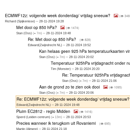
ECMWF12z: volgende week donderdag/ vrijdag sneeuw?
(
348
Richard (Spijkenisse) -- 28-11-2024 19:28
Met dooi op 850 hPa?
(
1474)
Stan (Oss)
(
7m)
-- 28-11-2024 19:48
Re: Met dooi op 850 hPa?
(
828)
Edward(Zwijndrecht NL) -- 28-11-2024 19:52
Kan helaas geen 925 hPa temperatuurkaarten v
Stan (Oss)
(
7m)
-- 28-11-2024 20:02
Temperatuur 925hPa vrijdagnacht onder n
Tim (Monster) -- 28-11-2024 20:20
Re: Temperatuur 925hPa vrijdagnac
Stan (Oss)
(
7m)
-- 28-11-2024 21:06
Aan de grond zo te zien ook dooi
(
1095)
Stan (Oss)
(
7m)
-- 28-11-2024 20:06
Re: ECMWF12z: volgende week donderdag/ vrijdag sneeuw
Edward(Zwijndrecht NL) -- 28-11-2024 19:48
Pluim EC2812 - regio Midden
(
1416)
Sjoerd (Leiden centrum)
(
13m)
-- 28-11-2024 20:53
Precies wanneer ik terugkom uit Rovaniemi
(
695)
Martin (Almere) -- 28-11-2024 21:18