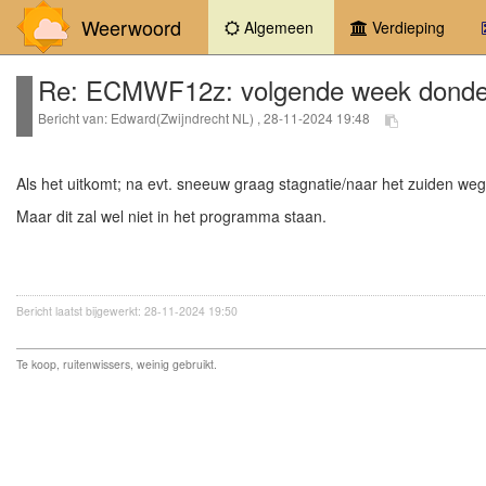
Weerwoord
(current)
Algemeen
Verdieping
Re: ECMWF12z: volgende week donder
Bericht van: Edward(Zwijndrecht NL) , 28-11-2024 19:48
Als het uitkomt; na evt. sneeuw graag stagnatie/naar het zuiden we
Maar dit zal wel niet in het programma staan.
Bericht laatst bijgewerkt: 28-11-2024 19:50
Te koop, ruitenwissers, weinig gebruikt.