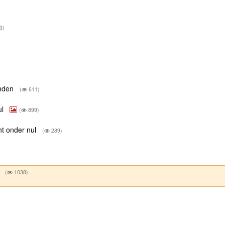
3)
inden
(
611)
ul
(
899)
ht onder nul
(
289)
?
(
1038)