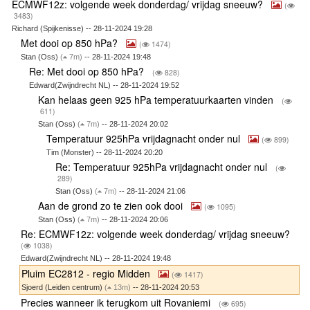
ECMWF12z: volgende week donderdag/ vrijdag sneeuw?
(
3483)
Richard (Spijkenisse) -- 28-11-2024 19:28
Met dooi op 850 hPa?
(
1474)
Stan (Oss)
(
7m)
-- 28-11-2024 19:48
Re: Met dooi op 850 hPa?
(
828)
Edward(Zwijndrecht NL) -- 28-11-2024 19:52
Kan helaas geen 925 hPa temperatuurkaarten vinden
(
611)
Stan (Oss)
(
7m)
-- 28-11-2024 20:02
Temperatuur 925hPa vrijdagnacht onder nul
(
899)
Tim (Monster) -- 28-11-2024 20:20
Re: Temperatuur 925hPa vrijdagnacht onder nul
(
289)
Stan (Oss)
(
7m)
-- 28-11-2024 21:06
Aan de grond zo te zien ook dooi
(
1095)
Stan (Oss)
(
7m)
-- 28-11-2024 20:06
Re: ECMWF12z: volgende week donderdag/ vrijdag sneeuw?
(
1038)
Edward(Zwijndrecht NL) -- 28-11-2024 19:48
Pluim EC2812 - regio Midden
(
1417)
Sjoerd (Leiden centrum)
(
13m)
-- 28-11-2024 20:53
Precies wanneer ik terugkom uit Rovaniemi
(
695)