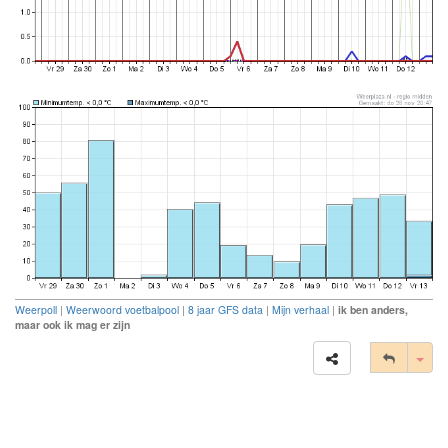
Weerpoll
|
Weerwoord voetbalpool
|
8 jaar GFS data
|
Mijn verhaal
|
ik ben anders,
maar ook ik mag er zijn
Tog