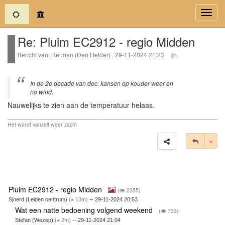
(current)
Toggl
navig
Re: Pluim EC2912 - regio Midden
Bericht van: Herman (Den Helder) , 29-11-2024 21:23
In de 2e decade van dec. kansen op kouder weer en
no wind.
Nauwelijks te zien aan de temperatuur helaas.
Het wordt vanzelf weer zacht
Tog
Pluim EC2912 - regio Midden
(
2355)
Sjoerd (Leiden centrum)
(
13m)
-- 29-11-2024 20:53
Wat een natte bedoening volgend weekend
(
733)
Stefan (Wezep)
(
2m)
-- 29-11-2024 21:04