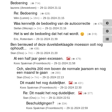
Bedoening
(
714)
laurens (Amstelveen) -- 29-11-2024 21:11
Re: Bedoening
(
628)
Wim (Lomm)
(
18m)
-- 29-11-2024 21:15
Was kennelijk de bedoeling van de autocorrectie
(
475)
Stefan (Wezep)
(
2m)
-- 29-11-2024 21:16
Het is wel de bedoeling dat het nat wordt.
(
319)
Eric, Rotterdam -- 29-11-2024 21:39
Ben benieuwd of deze duvelsbeklaagde moesson ooit nog
ophoudt...
(
438)
Stan (Oss)
(
7m)
-- 29-11-2024 21:20
Al een half jaar geen excessen.
(
479)
Koos Spakman (Froombosch) -- 29-11-2024 21:58
Och, slechts 200 mm boven de normale jaarsom en nog
een maand te gaan
(
290)
Stan (Oss)
(
7m)
-- 29-11-2024 22:13
Dit maakt het nog duidelijker.
(
431)
Koos Spakman (Froombosch) -- 29-11-2024 22:30
Re: Dit maakt het nog duidelijker.
(
377)
Stan (Oss)
(
7m)
-- 29-11-2024 22:51
Beschuldigingen?
(
334)
Koos Spakman (Froombosch) -- 29-11-2024 22:59