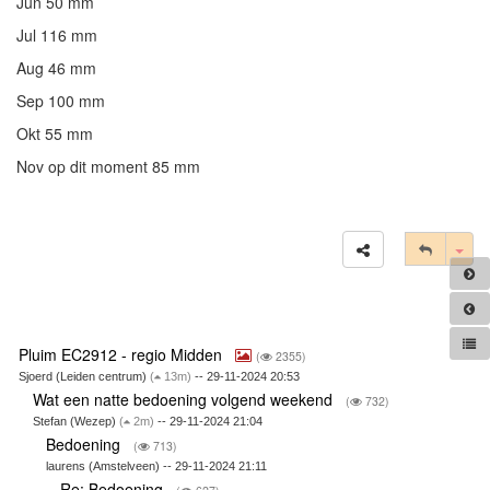
Jun 50 mm
Jul 116 mm
Aug 46 mm
Sep 100 mm
Okt 55 mm
Nov op dit moment 85 mm
Tog
Pluim EC2912 - regio Midden
(
2355)
Sjoerd (Leiden centrum)
(
13m)
-- 29-11-2024 20:53
Wat een natte bedoening volgend weekend
(
732)
Stefan (Wezep)
(
2m)
-- 29-11-2024 21:04
Bedoening
(
713)
laurens (Amstelveen) -- 29-11-2024 21:11
Re: Bedoening