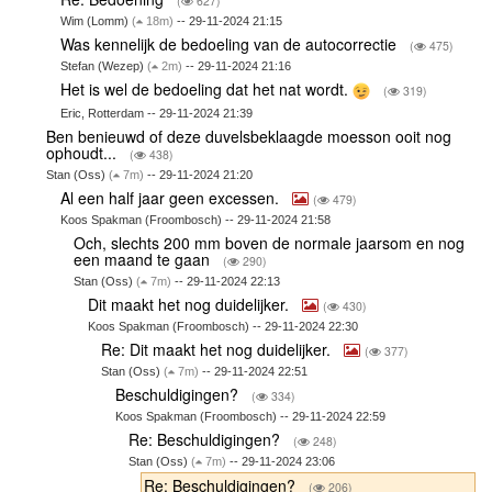
(
627)
Wim (Lomm)
(
18m)
-- 29-11-2024 21:15
Was kennelijk de bedoeling van de autocorrectie
(
475)
Stefan (Wezep)
(
2m)
-- 29-11-2024 21:16
Het is wel de bedoeling dat het nat wordt.
(
319)
Eric, Rotterdam -- 29-11-2024 21:39
Ben benieuwd of deze duvelsbeklaagde moesson ooit nog
ophoudt...
(
438)
Stan (Oss)
(
7m)
-- 29-11-2024 21:20
Al een half jaar geen excessen.
(
479)
Koos Spakman (Froombosch) -- 29-11-2024 21:58
Och, slechts 200 mm boven de normale jaarsom en nog
een maand te gaan
(
290)
Stan (Oss)
(
7m)
-- 29-11-2024 22:13
Dit maakt het nog duidelijker.
(
430)
Koos Spakman (Froombosch) -- 29-11-2024 22:30
Re: Dit maakt het nog duidelijker.
(
377)
Stan (Oss)
(
7m)
-- 29-11-2024 22:51
Beschuldigingen?
(
334)
Koos Spakman (Froombosch) -- 29-11-2024 22:59
Re: Beschuldigingen?
(
248)
Stan (Oss)
(
7m)
-- 29-11-2024 23:06
Re: Beschuldigingen?
(
206)