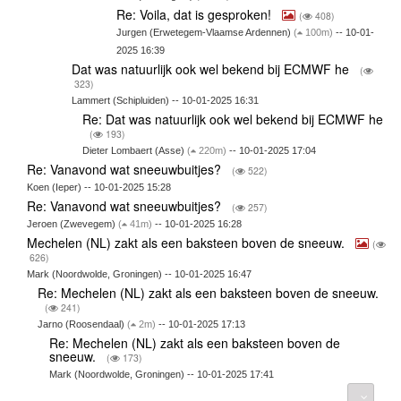
Re: Voila, dat is gesproken!
(
408)
Jurgen (Erwetegem-Vlaamse Ardennen)
(
100m)
-- 10-01-
2025 16:39
Dat was natuurlijk ook wel bekend bij ECMWF he
(
323)
Lammert (Schipluiden) -- 10-01-2025 16:31
Re: Dat was natuurlijk ook wel bekend bij ECMWF he
(
193)
Dieter Lombaert (Asse)
(
220m)
-- 10-01-2025 17:04
Re: Vanavond wat sneeuwbuitjes?
(
522)
Koen (Ieper) -- 10-01-2025 15:28
Re: Vanavond wat sneeuwbuitjes?
(
257)
Jeroen (Zwevegem)
(
41m)
-- 10-01-2025 16:28
Mechelen (NL) zakt als een baksteen boven de sneeuw.
(
626)
Mark (Noordwolde, Groningen) -- 10-01-2025 16:47
Re: Mechelen (NL) zakt als een baksteen boven de sneeuw.
(
241)
Jarno (Roosendaal)
(
2m)
-- 10-01-2025 17:13
Re: Mechelen (NL) zakt als een baksteen boven de
sneeuw.
(
173)
Mark (Noordwolde, Groningen) -- 10-01-2025 17:41