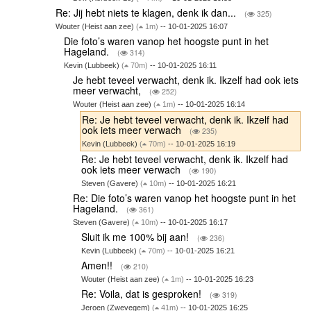
Re: Jij hebt niets te klagen, denk ik dan...
(
325)
Wouter (Heist aan zee)
(
1m)
-- 10-01-2025 16:07
Die foto’s waren vanop het hoogste punt in het
Hageland.
(
314)
Kevin (Lubbeek)
(
70m)
-- 10-01-2025 16:11
Je hebt teveel verwacht, denk ik. Ikzelf had ook iets
meer verwacht,
(
252)
Wouter (Heist aan zee)
(
1m)
-- 10-01-2025 16:14
Re: Je hebt teveel verwacht, denk ik. Ikzelf had
ook iets meer verwach
(
235)
Kevin (Lubbeek)
(
70m)
-- 10-01-2025 16:19
Re: Je hebt teveel verwacht, denk ik. Ikzelf had
ook iets meer verwach
(
190)
Steven (Gavere)
(
10m)
-- 10-01-2025 16:21
Re: Die foto’s waren vanop het hoogste punt in het
Hageland.
(
361)
Steven (Gavere)
(
10m)
-- 10-01-2025 16:17
Sluit ik me 100% bij aan!
(
236)
Kevin (Lubbeek)
(
70m)
-- 10-01-2025 16:21
Amen!!
(
210)
Wouter (Heist aan zee)
(
1m)
-- 10-01-2025 16:23
Re: Voila, dat is gesproken!
(
319)
Jeroen (Zwevegem)
(
41m)
-- 10-01-2025 16:25