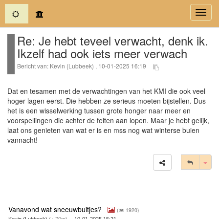
(current)
Toggl
navig
Re: Je hebt teveel verwacht, denk ik.
Ikzelf had ook iets meer verwach
Bericht van: Kevin (Lubbeek) , 10-01-2025 16:19
Dat en tesamen met de verwachtingen van het KMI die ook veel
hoger lagen eerst. Die hebben ze serieus moeten bijstellen. Dus
het is een wisselwerking tussen grote honger naar meer en
voorspellingen die achter de feiten aan lopen. Maar je hebt gelijk,
laat ons genieten van wat er is en mss nog wat winterse buien
vannacht!
Tog
Vanavond wat sneeuwbuitjes?
(
1920)
Kevin (Lubbeek)
(
70m)
-- 10-01-2025 15:21