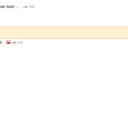
n van toen …
(
139)
nt.
(
318)