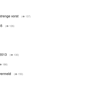
strenge vorst
(
137)
985
(
126)
. 2013
(
130)
186)
 vermeld
(
150)