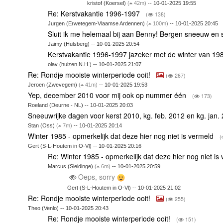
kristof (Koersel)
(
42m)
-- 10-01-2025 19:55
Re: Kerstvakantie 1996-1997
(
138)
Jurgen (Erwetegem-Vlaamse Ardennen)
(
100m)
-- 10-01-2025 20:45
Sluit ik me helemaal bij aan Benny! Bergen sneeuw en 
Jaimy (Hulsberg) -- 10-01-2025 20:54
Kerstvakantie 1996-1997 jazeker met de winter van 1
olav (huizen.N.H.) -- 10-01-2025 21:07
Re: Rondje mooiste winterperiode ooit!
(
267)
Jeroen (Zwevegem)
(
41m)
-- 10-01-2025 19:53
Yep, december 2010 voor mij ook op nummer één
(
173)
Roeland (Deurne - NL) -- 10-01-2025 20:03
Sneeuwrijke dagen voor kerst 2010, kg. feb. 2012 en kg. jan
Stan (Oss)
(
7m)
-- 10-01-2025 20:14
Winter 1985 - opmerkelijk dat deze hier nog niet is vermeld
(
Gert (S-L-Houtem in O-Vl) -- 10-01-2025 20:16
Re: Winter 1985 - opmerkelijk dat deze hier nog niet is
Marcus (Sleidinge)
(
6m)
-- 10-01-2025 20:59
Oeps, sorry
Gert (S-L-Houtem in O-Vl) -- 10-01-2025 21:02
Re: Rondje mooiste winterperiode ooit!
(
255)
Theo (Venlo) -- 10-01-2025 20:43
Re: Rondje mooiste winterperiode ooit!
(
151)