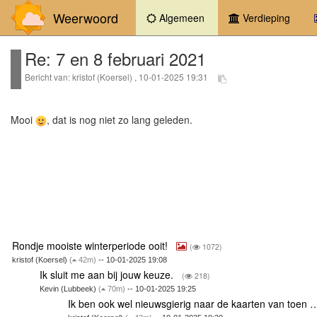
Weerwoord
(current)
Algemeen
Verdieping
Re: 7 en 8 februari 2021
Bericht van: kristof (Koersel) , 10-01-2025 19:31
Mooi
, dat is nog niet zo lang geleden.
Rondje mooiste winterperiode ooit!
(
1072)
kristof (Koersel)
(
42m)
-- 10-01-2025 19:08
Ik sluit me aan bij jouw keuze.
(
218)
Kevin (Lubbeek)
(
70m)
-- 10-01-2025 19:25
Ik ben ook wel nieuwsgierig naar de kaarten van toen