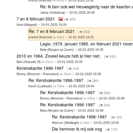
kristof (Koersel)
(
42m)
-- 10-01-2025 19:30
Re: Ik ben ook wel nieuwsgierig naar de kaarte
Jaimy (Hulsberg) -- 10-01-2025 20:49
7 en 8 februari 2021
(
425)
Novi (Meppel) -- 10-01-2025 19:26
Re: 7 en 8 februari 2021
(
203)
kristof (Koersel)
(
42m)
-- 10-01-2025 19:31
Legio..1979. januari 1985. en februari 2021 rece
Bela (Bergen op Zoom) -- 10-01-2025 19:39
2010 en 1964. Zoveel keuze heb je hier niet.
(
242)
Bart (Hasselt, B)
(
41m)
-- 10-01-2025 19:34
Kerstvakantie 1996-1997
(
316)
Benny (Beveren - Roeselare)
(
24m)
-- 10-01-2025 19:39
Re: Kerstvakantie 1996-1997
(
280)
Kevin (Lubbeek)
(
70m)
-- 10-01-2025 19:44
Re: Kerstvakantie 1996-1997
(
229)
Benny (Beveren - Roeselare)
(
24m)
-- 10-01-2025 19:48
Re: Kerstvakantie 1996-1997
(
202)
Bela (Bergen op Zoom) -- 10-01-2025 19:48
Re: Kerstvakantie 1996-1997
(
163)
Marcus (Sleidinge)
(
6m)
-- 10-01-2025 19:55
Die herinner ik mij ook nog
(
170)