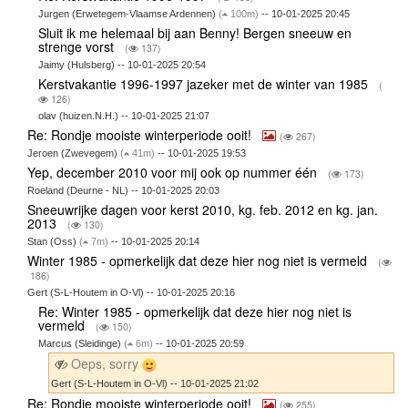
Jurgen (Erwetegem-Vlaamse Ardennen)
(
100m)
-- 10-01-2025 20:45
Sluit ik me helemaal bij aan Benny! Bergen sneeuw en
strenge vorst
(
137)
Jaimy (Hulsberg) -- 10-01-2025 20:54
Kerstvakantie 1996-1997 jazeker met de winter van 1985
(
126)
olav (huizen.N.H.) -- 10-01-2025 21:07
Re: Rondje mooiste winterperiode ooit!
(
267)
Jeroen (Zwevegem)
(
41m)
-- 10-01-2025 19:53
Yep, december 2010 voor mij ook op nummer één
(
173)
Roeland (Deurne - NL) -- 10-01-2025 20:03
Sneeuwrijke dagen voor kerst 2010, kg. feb. 2012 en kg. jan.
2013
(
130)
Stan (Oss)
(
7m)
-- 10-01-2025 20:14
Winter 1985 - opmerkelijk dat deze hier nog niet is vermeld
(
186)
Gert (S-L-Houtem in O-Vl) -- 10-01-2025 20:16
Re: Winter 1985 - opmerkelijk dat deze hier nog niet is
vermeld
(
150)
Marcus (Sleidinge)
(
6m)
-- 10-01-2025 20:59
Oeps, sorry
Gert (S-L-Houtem in O-Vl) -- 10-01-2025 21:02
Re: Rondje mooiste winterperiode ooit!
(
255)