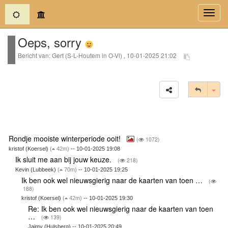
(current)
Toggl
navig
Oeps, sorry
Bericht van: Gert (S-L-Houtem in O-Vl) , 10-01-2025 21:02
Tog
Rondje mooiste winterperiode ooit!
(
1072)
kristof (Koersel)
(
42m)
-- 10-01-2025 19:08
Ik sluit me aan bij jouw keuze.
(
218)
Kevin (Lubbeek)
(
70m)
-- 10-01-2025 19:25
Ik ben ook wel nieuwsgierig naar de kaarten van toen …
(
188)
kristof (Koersel)
(
42m)
-- 10-01-2025 19:30
Re: Ik ben ook wel nieuwsgierig naar de kaarten van toen
…
(
139)
Jaimy (Hulsberg) -- 10-01-2025 20:49