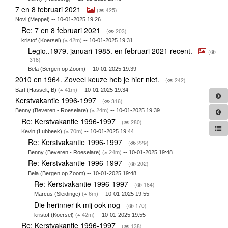
7 en 8 februari 2021
(
425)
Novi (Meppel) -- 10-01-2025 19:26
Re: 7 en 8 februari 2021
(
203)
kristof (Koersel)
(
42m)
-- 10-01-2025 19:31
Legio..1979. januari 1985. en februari 2021 recent.
(
318)
Bela (Bergen op Zoom) -- 10-01-2025 19:39
2010 en 1964. Zoveel keuze heb je hier niet.
(
242)
Bart (Hasselt, B)
(
41m)
-- 10-01-2025 19:34
Kerstvakantie 1996-1997
(
316)
Benny (Beveren - Roeselare)
(
24m)
-- 10-01-2025 19:39
Re: Kerstvakantie 1996-1997
(
280)
Kevin (Lubbeek)
(
70m)
-- 10-01-2025 19:44
Re: Kerstvakantie 1996-1997
(
229)
Benny (Beveren - Roeselare)
(
24m)
-- 10-01-2025 19:48
Re: Kerstvakantie 1996-1997
(
202)
Bela (Bergen op Zoom) -- 10-01-2025 19:48
Re: Kerstvakantie 1996-1997
(
164)
Marcus (Sleidinge)
(
6m)
-- 10-01-2025 19:55
Die herinner ik mij ook nog
(
170)
kristof (Koersel)
(
42m)
-- 10-01-2025 19:55
Re: Kerstvakantie 1996-1997
(
138)